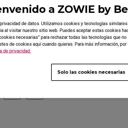
envenido a ZOWIE by B
rivacidad de datos. Utilizamos cookies y tecnologías similares
ia al visitar nuestro sitio web. Puedes aceptar estas cookies ha
s cookies necesarias” para rechazar todas las tecnologías que n
stes de cookies aquí cuando quieras. Para más información, por 
plicables
ca de privacidad.
2546X+ (24.1"), XL2566X+ (24.1"), XL2586X+ (24.1")
Solo las cookies necesarias
l?
Sí
No