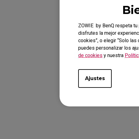
Bi
ZOWIE by BenQ respeta tu p
disfrutes la mejor experienc
cookies”, o elegir “Solo la
puedes personalizar los aju
Modelos a
de cookies
y nuestra
Políti
XL2411K (24"), XL
Ajustes
¿Te ha sido úti