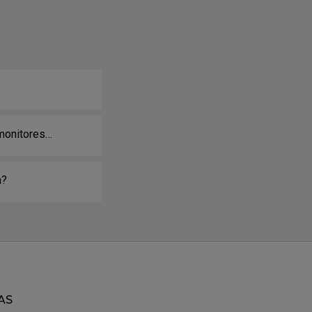
 monitores
a?
AS