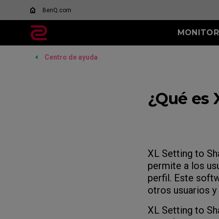
BenQ.com
MONITOR
Centro de ayuda
TODOS LOS
SERIE XL-K
SERIE XL-X
MONITORES
Qué es DyAc?
144Hz
600Hz
XL Settings to Share
¿Qué es 
400Hz
280Hz
240Hz
XL Setting to S
permite a los us
perfil. Este sof
otros usuarios y 
XL Setting to Sh