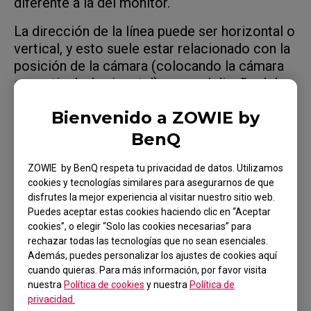
diferente a la del monitor.
La dirección de la línea puede ser horizontal o
vertical, y esto suele estar relacionado con la
posición de la cámara (colocando la cámara
en vertical u horizontal) o con el diseño del
sensor de la cámara.
Bienvenido a ZOWIE by
BenQ
ZOWIE by BenQ respeta tu privacidad de datos. Utilizamos
Modelos aplicables
cookies y tecnologías similares para asegurarnos de que
disfrutes la mejor experiencia al visitar nuestro sitio web.
XL2411K (24"), XL2546X+ (24.1"), XL2566X+
Puedes aceptar estas cookies haciendo clic en “Aceptar
(24.1"), XL2586X+ (24.1")
cookies”, o elegir “Solo las cookies necesarias” para
rechazar todas las tecnologías que no sean esenciales.
Además, puedes personalizar los ajustes de cookies aquí
cuando quieras. Para más información, por favor visita
nuestra
Política de cookies
y nuestra
Política de
privacidad.