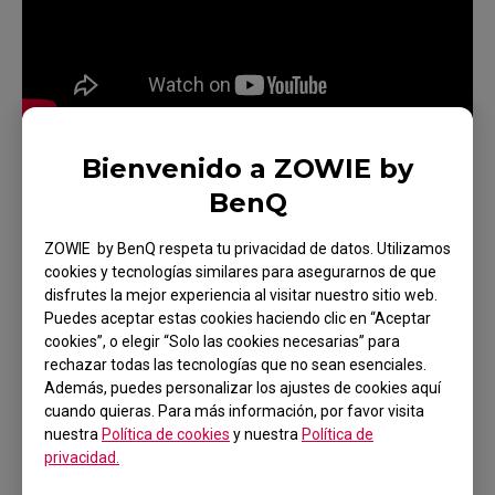
Bienvenido a ZOWIE by
BenQ
Modelos aplicables
ZOWIE by BenQ respeta tu privacidad de datos. Utilizamos
cookies y tecnologías similares para asegurarnos de que
XL2411K (24"), XL2546X+ (24.1"), XL2566X+
disfrutes la mejor experiencia al visitar nuestro sitio web.
Puedes aceptar estas cookies haciendo clic en “Aceptar
(24.1"), XL2586X+ (24.1")
cookies”, o elegir “Solo las cookies necesarias” para
rechazar todas las tecnologías que no sean esenciales.
Además, puedes personalizar los ajustes de cookies aquí
cuando quieras. Para más información, por favor visita
nuestra
Política de cookies
y nuestra
Política de
privacidad.
¿Te ha sido útil?