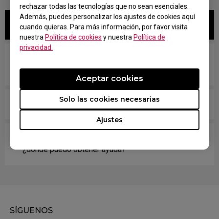
rechazar todas las tecnologías que no sean esenciales.
Además, puedes personalizar los ajustes de cookies aquí
Related FAQs
cuando quieras. Para más información, por favor visita
nuestra
Política de cookies
y nuestra
Política de
privacidad.
¿Mi monitor es compatible con XL Setting to
Share? ¿Cómo lo consigo?
Aceptar cookies
Solo las cookies necesarias
¿Qué es XL setting to share? ¿Cómo funciona?
Ajustes
Si tengo más preguntas sobre XL Setting to Share,
¿dónde puedo obtener ayuda?
SÍGUENOS