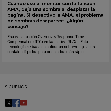
Cuando uso el monitor con la función
AMA, deja una sombra al desplazar la
página. Si desactivo la AMA, el problema
de sombras desaparece. ¿Algún
consejo?
Esa es la función Overdrive/Response Time
Compensation (RTC) en las series RL/XL. Esta
tecnología se basa en aplicar un sobrevoltaje a los
cristales líquidos para orientarlos más rápido.
Normalmente se indica el tiempo de respuesta "gris a
gris" (G2G) en monitores que usan esta tecnología, ya
que suelen ser las transiciones más rápidas posibles.
SÍGUENOS