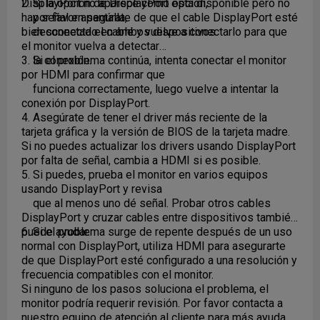
DisplayPort no aparece como opción,
2. Si la opción de DisplayPort está disponible pero no
por favor asegúrate de que el cable DisplayPort esté
hay señal en pantalla,
bien conectado en ambos dispositivos.
desconecta el cable y vuelve a conectarlo para que
el monitor vuelva a detectar
la conexión.
3. Si el problema continúa, intenta conectar el monitor
por HDMI para confirmar que
funciona correctamente, luego vuelve a intentar la
conexión por DisplayPort.
4. Asegúrate de tener el driver más reciente de la
tarjeta gráfica y la versión de BIOS de la tarjeta madre.
Si no puedes actualizar los drivers usando DisplayPort
por falta de señal, cambia a HDMI si es posible.
5. Si puedes, prueba el monitor en varios equipos
usando DisplayPort y revisa
que al menos uno dé señal. Probar otros cables
DisplayPort y cruzar cables entre dispositivos también
puede ayudar.
6. Si el problema surge de repente después de un uso
normal con DisplayPort, utiliza HDMI para asegurarte
de que DisplayPort esté configurado a una resolución y
frecuencia compatibles con el monitor.
Si ninguno de los pasos soluciona el problema, el
monitor podría requerir revisión. Por favor contacta a
nuestro equipo de atención al cliente para más ayuda....