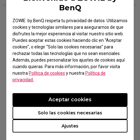
BenQ
¿Qué debo hacer si experimento pausas
ZOWIE by BenQ respeta tu privacidad de datos. Utilizamos
repentinas o retraso con mi monitor XL?
cookies y tecnologías similares para asegurarnos de que
disfrutes la mejor experiencia al visitar nuestro sitio web.
Como los monitores son dispositivos pasivos, reciben
Puedes aceptar estas cookies haciendo clic en “Aceptar
la señal de salida de la tarjeta gráfica sin causar pausas
cookies”, o elegir “Solo las cookies necesarias” para
repentinas de forma activa. Sin embargo, varios
rechazar todas las tecnologías que no sean esenciales.
factores pueden afectar el rendimiento del monitor. Por
Además, puedes personalizar los ajustes de cookies aquí
favor, sigue estos pasos para solucionar el problema:
1. Asegúrate de conectar los cables directamente de tu
cuando quieras. Para más información, por favor visita
PC al monitor. Evita
nuestra
Política de cookies
y nuestra
Política de
usar splitters o adaptadores, ya que pueden causar
privacidad.
latencia o problemas de compatibilidad.
2. Si tienes varios monitores, prueba
desconectándolos temporalmente. Varios
Aceptar cookies
monitores pueden sobrecargar la GPU y provocar una
señal inestable.
Solo las cookies necesarias
3. Reinicia tu monitor desde el menú: Sistema >
Reiniciar > Reiniciar todo > Aceptar.
Ajustes
4. Actualiza los drivers de tu tarjeta gráfica a la última
versión.
5. Asegúrate de que tu PC esté conectado a una red