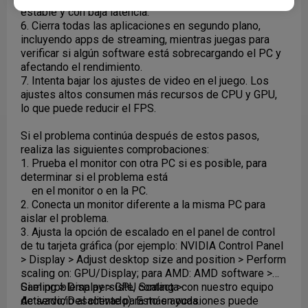
estable y con baja latencia.
6. Cierra todas las aplicaciones en segundo plano,
incluyendo apps de streaming, mientras juegas para
verificar si algún software está sobrecargando el PC y
afectando el rendimiento.
7. Intenta bajar los ajustes de video en el juego. Los
ajustes altos consumen más recursos de CPU y GPU,
lo que puede reducir el FPS.
Si el problema continúa después de estos pasos,
realiza las siguientes comprobaciones:
1. Prueba el monitor con otra PC si es posible, para
determinar si el problema está
en el monitor o en la PC.
2. Conecta un monitor diferente a la misma PC para
aislar el problema.
3. Ajusta la opción de escalado en el panel de control
de tu tarjeta gráfica (por ejemplo: NVIDIA Control Panel
> Display > Adjust desktop size and position > Perform
scaling on: GPU/Display; para AMD: AMD software >
Gaming > Display > GPU Scaling >
Si el problema persiste, contacta con nuestro equipo
Activado/Desactivado). Esto en ocasiones puede
de servicio al cliente para más ayuda.