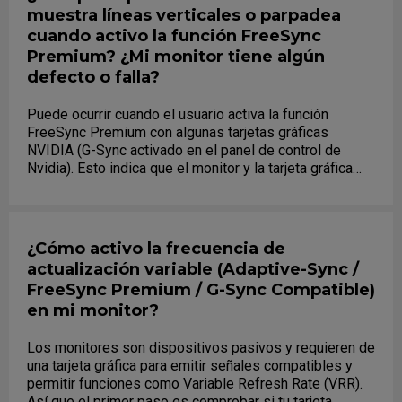
muestra líneas verticales o parpadea
Instala el driver del monitor desde la web oficial de
cuando activo la función FreeSync
ZOWIE.
Premium? ¿Mi monitor tiene algún
defecto o falla?
Por favor contáctanos (sitio web de ZOWIE:
contacto/RMA) para más ayuda si ya intentaste todo lo
Puede ocurrir cuando el usuario activa la función
anterior....
FreeSync Premium con algunas tarjetas gráficas
NVIDIA (G-Sync activado en el panel de control de
Nvidia). Esto indica que el monitor y la tarjeta gráfica
están sincronizando....
¿Cómo activo la frecuencia de
actualización variable (Adaptive-Sync /
FreeSync Premium / G-Sync Compatible)
en mi monitor?
Los monitores son dispositivos pasivos y requieren de
una tarjeta gráfica para emitir señales compatibles y
permitir funciones como Variable Refresh Rate (VRR).
Así que el primer paso es comprobar si tu tarjeta