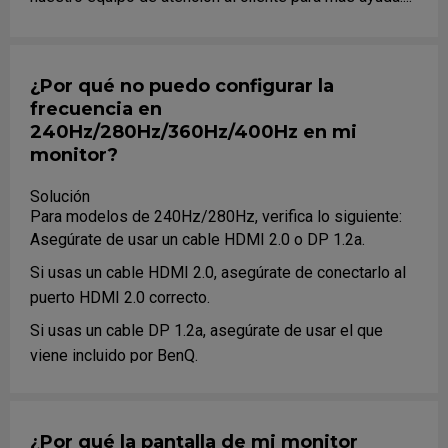
¿Por qué no puedo configurar la
frecuencia en
240Hz/280Hz/360Hz/400Hz en mi
monitor?
Solución
Para modelos de 240Hz/280Hz, verifica lo siguiente:
Asegúrate de usar un cable HDMI 2.0 o DP 1.2a.
Si usas un cable HDMI 2.0, asegúrate de conectarlo al
puerto HDMI 2.0 correcto.
Si usas un cable DP 1.2a, asegúrate de usar el que
viene incluido por BenQ.
Asegúrate de actualizar a la última versión del driver de
la tarjeta gráfica.
¿Por qué la pantalla de mi monitor
Asegúrate de que tu tarjeta gráfica soporte 240Hz.