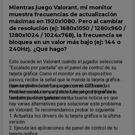
Mientras juego Valorant, mi monitor
muestra frecuencias de actualización
máximas en 1920x1080. Pero al cambiar
de resolución (ej: 1680x1050 / 1280x960 /
1280x1024 / 1024x768), la frecuencia se
bloquea en un valor más bajo (ej: 144 o
240Hz). ¿Qué hago?
Esto sucede en Valorant cuando el jugador selecciona
“Escalado por pantalla” en el panel de control de su
tarjeta gráfica. Como el monitor es un dispositivo
pasivo, recibe la señal que le manda la tarjeta gráfica
(que también debe funcionar con el software).
Hemos probado otros juegos como CS2 con las
Problemas de compatibilidad de juegos y gráficas
mismas resoluciones y no ocurre el problema de la
también pueden generar esto.
frecuencia de actualización. La buena noticia es que
hay varias alternativas para solucionar este problema
en Valorant. Te recomendamos probar lo siguiente:
1. Actualiza los drivers de tu tarjeta gráfica a la última
versión.
2. Ejecuta las aplicaciones de panel de control de tu
tarjeta gráfica: