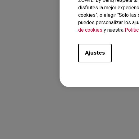
ZOWIE by BenQ respeta tu p
disfrutes la mejor experienc
cookies”, o elegir “Solo la
puedes personalizar los aju
de cookies
y nuestra
Políti
Ajustes