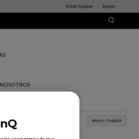
Dónde Comprar
Soporte
AS
 NOSOTROS
enQ
Mexico / Español