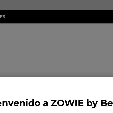
ES
envenido a ZOWIE by B
RAR
SOPORTE
NOTICI