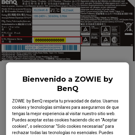
Bienvenido a ZOWIE by
Paso 2 – ingresa el número de serie de 13 dígitos
en el campo de abajo para confirmar si está
BenQ
cubierto por el programa.
ZOWIE by BenQ respeta tu privacidad de datos. Usamos
cookies y tecnologías similares para asegurarnos de que
tengas la mejor experiencia al visitar nuestro sitio web.
Número de serie
*
Puedes aceptar estas cookies haciendo clic en “Aceptar
cookies”, o seleccionar “Solo cookies necesarias” para
rechazar todas las tecnologías no esenciales. Puedes