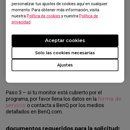
personalizar tus ajustes de cookies aquí en cualquier
momento. Para obtener más información, visita
nuestra
Política de cookies
y nuestra
Política de
¿Cómo encontrar el número de serie de mi producto?
privacidad
.
Aceptar cookies
Solo las cookies necesarias
Preguntar
Ajustes
Paso 3 – si tu monitor está cubierto por el
programa, por favor llena los datos en la
forma de
servicio
o contacta a BenQ por los medios
detallados en BenQ.com.
documentos requeridos para la solicitud: