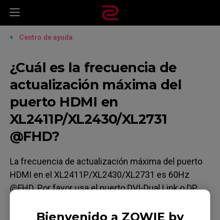
Centro de ayuda
¿Cuál es la frecuencia de
actualización máxima del
puerto HDMI en
XL2411P/XL2430/XL2731
@FHD?
La frecuencia de actualización máxima del puerto
HDMI en el XL2411P/XL2430/XL2731 es 60Hz
@FHD. Por favor usa el puerto DVI-Dual Link o DP
para una frecuencia de actualización más alta. Para
más detalles revisa la tabla de resoluciones del
Bienvenido a ZOWIE by