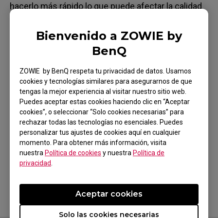
hacerlo más rápido lo que puede afectar la calidad
de la pantalla. La serie XL aprovecha al máximo la
rápida respuesta del panel, pero también tiene una
Bienvenido a ZOWIE by
configuración optimizada para la experiencia
BenQ
general. Te sugerimos que revises opiniones de
otros usuarios en la web o pruebes tú mismo, es lo
ZOWIE by BenQ respeta tu privacidad de datos. Usamos
cookies y tecnologías similares para asegurarnos de que
ideal.
tengas la mejor experiencia al visitar nuestro sitio web.
Puedes aceptar estas cookies haciendo clic en “Aceptar
cookies”, o seleccionar “Solo cookies necesarias” para
rechazar todas las tecnologías no esenciales. Puedes
personalizar tus ajustes de cookies aquí en cualquier
momento. Para obtener más información, visita
¿Te ha sido útil?
nuestra
Política de cookies
y nuestra
Política de
Sí
No
privacidad
.
Aceptar cookies
Solo las cookies necesarias