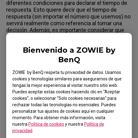
diferentes condiciones para declarar el tiempo de
respuesta. Esto quiere decir que el tiempo de
respuesta (sin importar el número que usemos) no
servirá realmente como referencia al tomar una
decisión. Además, es importante considerar que
diferentes paneles dentro del mismo modelo
pueden variar, así que cada panel no tendrá
Bienvenido a ZOWIE by
exactamente el mismo rendimiento de tiempo de
respuesta. Por eso quitamos el tiempo de
BenQ
respuesta en todas nuestras series XL y RL, para
evitar malentendidos.
ZOWIE by BenQ respeta tu privacidad de datos. Usamos
cookies y tecnologías similares para asegurarnos de que
Además, aprovechamos la ventaja del panel de
tengas la mejor experiencia al visitar nuestro sitio web.
tener un tiempo de respuesta rápido y también lo
Puedes aceptar estas cookies haciendo clic en “Aceptar
ajustamos para asegurar una buena experiencia de
cookies”, o seleccionar “Solo cookies necesarias” para
juego general, no solo para mostrar el menor
rechazar todas las tecnologías no esenciales. Puedes
número posible.
personalizar tus ajustes de cookies aquí en cualquier
momento. Para obtener más información, visita
nuestra
Política de cookies
y nuestra
Política de
privacidad
.