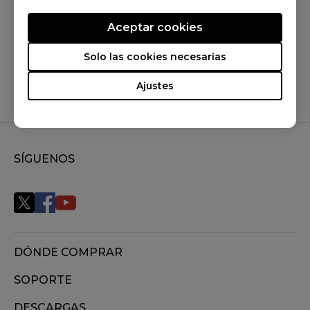
¿Te ha sido útil?
Aceptar cookies
Sí
No
Solo las cookies necesarias
Ajustes
SÍGUENOS
DÓNDE COMPRAR
SOPORTE
DESCARGAS