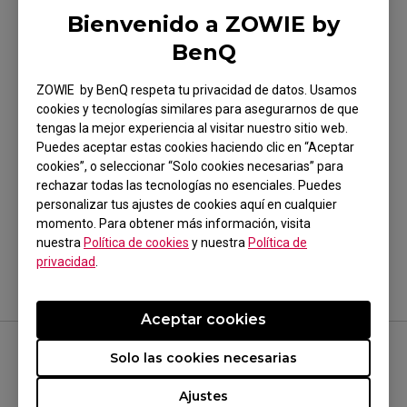
Bienvenido a ZOWIE by
Modelos aplicables
BenQ
XL2411K (24")
ZOWIE by BenQ respeta tu privacidad de datos. Usamos
cookies y tecnologías similares para asegurarnos de que
tengas la mejor experiencia al visitar nuestro sitio web.
Puedes aceptar estas cookies haciendo clic en “Aceptar
cookies”, o seleccionar “Solo cookies necesarias” para
rechazar todas las tecnologías no esenciales. Puedes
¿Te ha sido útil?
personalizar tus ajustes de cookies aquí en cualquier
Sí
No
momento. Para obtener más información, visita
nuestra
Política de cookies
y nuestra
Política de
privacidad
.
Aceptar cookies
Solo las cookies necesarias
SÍGUENOS
Ajustes