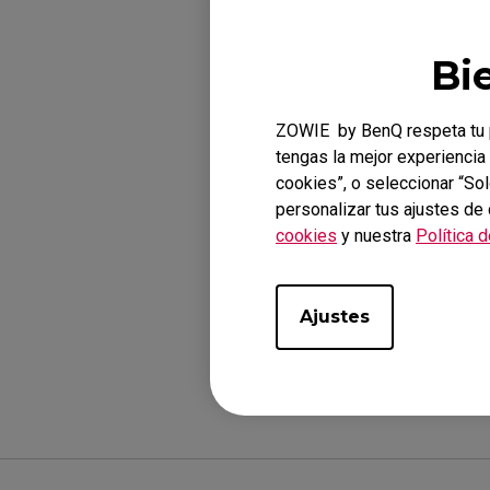
más ayuda, conta
Bi
ZOWIE by BenQ respeta tu p
Modelos a
tengas la mejor experiencia 
cookies”, o seleccionar “So
XL2411K (24"), XL
personalizar tus ajustes de
cookies
y nuestra
Política 
Ajustes
¿Te ha sido úti