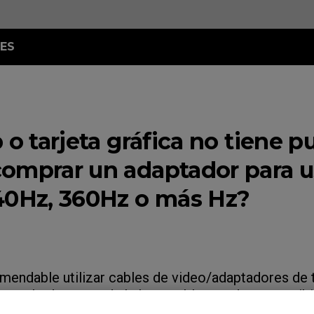
ES
L-X
XL2586X+)
 o tarjeta gráfica no tiene p
XL2566X+)
0Hz (XL2546X+)
omprar un adaptador para u
0Hz (XL2540X+)
40Hz, 360Hz o más Hz?
mendable utilizar cables de video/adaptadores de 
do probados y puede haber problemas de compatibil
 las especificaciones y calidad de los cables varían