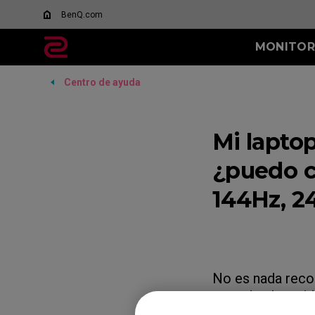
BenQ.com
MONITOR
Centro de ayuda
TODOS LOS
SERIE XL-K
SERIE X
MONITORES
Qué es DyAc?
144Hz (XL2411K)
600Hz (
XL Setting to Share™
Mi laptop
400Hz (
28
¿puedo c
28
144Hz, 2
No es nada reco
no todos han si
especialmente si