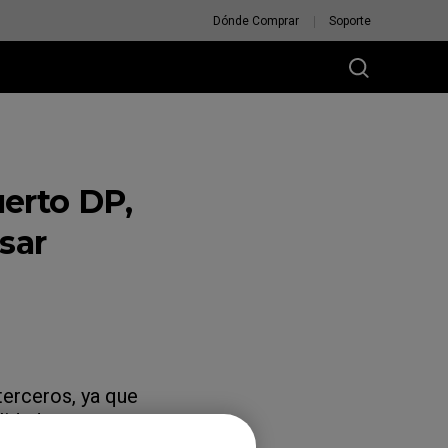
Dónde Comprar
Soporte
uerto DP,
sar
terceros, ya que
idad,
. Si necesitas