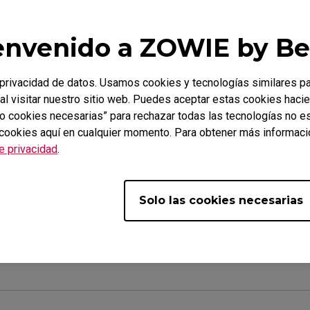
cta a nuestro servicio en línea.
envenido a ZOWIE by B
rivacidad de datos. Usamos cookies y tecnologías similares p
plicables
al visitar nuestro sitio web. Puedes aceptar estas cookies hacie
lo cookies necesarias” para rechazar todas las tecnologías no 
2540X+ (24.1"), XL2546X+ (24.1"), XL2566X+ (24.1"), XL
 cookies aquí en cualquier momento. Para obtener más informació
de privacidad
.
Solo las cookies necesarias
l?
Sí
No