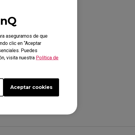
enQ
ara asegurarnos de que
ndo clic en “Aceptar
esenciales. Puedes
2586X+ (24.1")
n, visita nuestra
Política de
Aceptar cookies