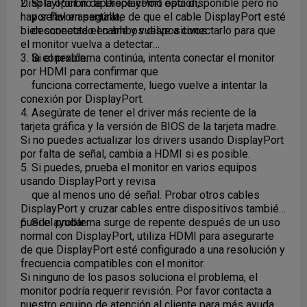
DisplayPort no aparece como opción,
2. Si la opción de DisplayPort está disponible pero no
por favor asegúrate de que el cable DisplayPort esté
hay señal en pantalla,
bien conectado en ambos dispositivos.
desconecta el cable y vuelve a conectarlo para que
el monitor vuelva a detectar
la conexión.
3. Si el problema continúa, intenta conectar el monitor
por HDMI para confirmar que
funciona correctamente, luego vuelve a intentar la
conexión por DisplayPort.
4. Asegúrate de tener el driver más reciente de la
tarjeta gráfica y la versión de BIOS de la tarjeta madre.
Si no puedes actualizar los drivers usando DisplayPort
por falta de señal, cambia a HDMI si es posible.
5. Si puedes, prueba el monitor en varios equipos
usando DisplayPort y revisa
que al menos uno dé señal. Probar otros cables
DisplayPort y cruzar cables entre dispositivos también
puede ayudar.
6. Si el problema surge de repente después de un uso
normal con DisplayPort, utiliza HDMI para asegurarte
de que DisplayPort esté configurado a una resolución y
frecuencia compatibles con el monitor.
Si ninguno de los pasos soluciona el problema, el
monitor podría requerir revisión. Por favor contacta a
nuestro equipo de atención al cliente para más ayuda....