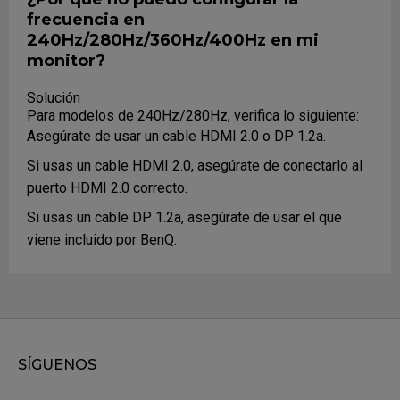
frecuencia en
240Hz/280Hz/360Hz/400Hz en mi
monitor?
Solución
Para modelos de 240Hz/280Hz, verifica lo siguiente:
Asegúrate de usar un cable HDMI 2.0 o DP 1.2a.
Si usas un cable HDMI 2.0, asegúrate de conectarlo al
puerto HDMI 2.0 correcto.
Si usas un cable DP 1.2a, asegúrate de usar el que
viene incluido por BenQ.
Asegúrate de actualizar a la última versión del driver de
la tarjeta gráfica.
Asegúrate de que tu tarjeta gráfica soporte 240Hz.
Instala el driver del monitor desde la web oficial de
SÍGUENOS
ZOWIE.