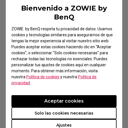
Bienvenido a ZOWIE by
Actualiza el controlador de tu tarjeta gráfica a la versión
más reciente.
BenQ
Para modelos de 360Hz, revisa lo siguiente:
Asegúrate de usar cable DP 1.4.
Verifica que tu tarjeta gráfica soporte hasta 240Hz.
ZOWIE by BenQ respeta tu privacidad de datos. Usamos
Si usas cable DP 1.4, usa el incluido por ZOWIE.
cookies y tecnologías similares para asegurarnos de que
tengas la mejor experiencia al visitar nuestro sitio web.
Actualiza el controlador de tu tarjeta gráfica a la versión
Puedes aceptar estas cookies haciendo clic en “Aceptar
más reciente.
cookies”, o seleccionar “Solo cookies necesarias” para
Verifica que tu tarjeta gráfica soporte hasta 360Hz.
rechazar todas las tecnologías no esenciales. Puedes
personalizar tus ajustes de cookies aquí en cualquier
Si usas Win 10, haz lo siguiente
: Ajustes > Sistema >
momento. Para obtener más información, visita
Pantalla > Ajustes de pantalla avanzados >
nuestra
Política de cookies
y nuestra
Política de
Propiedades del adaptador de pantalla.
privacidad
.
Luego haz clic en la pestaña “Monitor”, selecciona tu
resolución preferida y 240Hz/360Hz en la lista de
“Tasa de refresco de pantalla” y haz clic en “Aceptar”.
Si usas Win 11, haz lo siguiente
: Ajustes > Sistema >
Pantalla > Pantalla avanzada > Información de pantalla
Aceptar cookies
> Elige una tasa de refresco. Después selecciona la
tasa de refresco de 240Hz/360Hz.
Solo las cookies necesarias
También puedes hacerlo desde el panel de control de
Ajustes