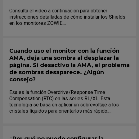
Consulta el video a continuación para obtener
instrucciones detalladas de cómo instalar los Shields
en los monitores ZOWIE....
Cuando uso el monitor con la función
AMA, deja una sombra al desplazar la
página. Si desactivo la AMA, el problema
de sombras desaparece. ¿Algún
consejo?
Esa es la función Overdrive/Response Time
Compensation (RTC) en las series RL/XL. Esta
tecnología se basa en aplicar un sobrevoltaje a los
cristales líquidos para orientarlos más rápido.
Normalmente se indica el tiempo de respuesta "gris a
gris" (G2G) en monitores que usan esta tecnología, ya
que suelen ser las transiciones más rápidas posibles.
¿Por qué no puedo configurar la