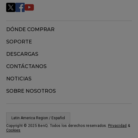
Por favor contáctanos (sitio web de ZOWIE:
contacto/RMA) para más ayuda si ya intentaste todo lo
anterior....
DÓNDE COMPRAR
SOPORTE
DESCARGAS
CONTÁCTANOS
NOTICIAS
SOBRE NOSOTROS
Latin America Region / Español
Copyright © 2025 BenQ. Todos los derechos reservados.
Privacidad
&
Cookies