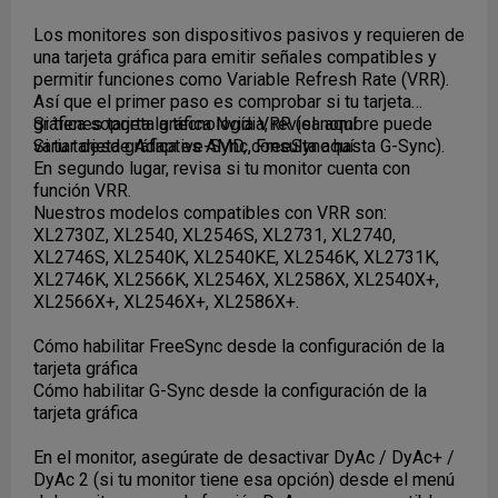
Los monitores son dispositivos pasivos y requieren de
una tarjeta gráfica para emitir señales compatibles y
permitir funciones como Variable Refresh Rate (VRR).
Así que el primer paso es comprobar si tu tarjeta
gráfica soporta la tecnología VRR (el nombre puede
Si tienes tarjeta gráfica Nvidia, revisa
aquí
variar desde Adaptive-Sync, FreeSync hasta G-Sync).
Si tu tarjeta gráfica es AMD, consulta
aquí
En segundo lugar, revisa si tu monitor cuenta con
función VRR.
Nuestros modelos compatibles con VRR son:
XL2730Z, XL2540, XL2546S, XL2731, XL2740,
XL2746S, XL2540K, XL2540KE, XL2546K, XL2731K,
XL2746K, XL2566K, XL2546X, XL2586X, XL2540X+,
XL2566X+, XL2546X+, XL2586X+.
Cómo habilitar FreeSync desde la configuración de la
tarjeta gráfica
Cómo habilitar G-Sync desde la configuración de la
tarjeta gráfica
En el monitor, asegúrate de desactivar DyAc / DyAc+ /
DyAc 2 (si tu monitor tiene esa opción) desde el menú