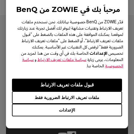
مرحباً بك في ZOWIE من BenQ
قدّر ZOWIE من BenQ خصوصية بياناتك. نحن نستخدم ملفات
تعريف الارتباط وتقنيات مشابهة لنوفر لك أفضل تجربة عند زيارتك
لموقعنا. يمكنك الموافقة على هذه الملفات بالضغط على "قبول
ملفات تعريف الارتباط"، أو الضغط على "ملفات تعريف الارتباط
هل تحتاج إلى التواصل؟
الضرورية فقط" لرفض كل التقنيات غير الأساسية. يمكنك
الإعدادات
تخصيص
الخاصة بك في أي وقت من هنا. لمزيد من
المعلومات، يرجى زيارة
سياسة ملفات تعريف الارتباط
و
سياسة
الخصوصية
الخاصة بنا.
الاتصال بالدعم
قبول ملفات تعريف الارتباط
ملفات تعريف الارتباط الضرورية فقط
الإعدادات
الدعم الاجتماعي