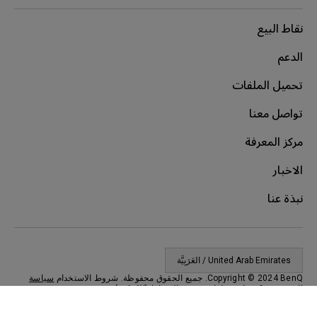
نقاط البيع
الدعم
تحميل الملفات
تواصل معنا
مركز المعرفة
الاخبار
نبذة عنا
United Arab Emirates / العَرَبِيَّة
Copyright © 2024 BenQ. جميع الحقوق محفوظة. شروط الاستخدام
سياسة
الخصوصية
&
سياسة ملفات تعريف الارتباط (الكوكيز)