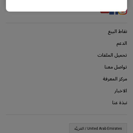
ZA12-C (M), ZA13 (S), ZA13-C (S), ZA13-C (S)
نقاط البيع
الدعم
تحميل الملفات
تواصل معنا
مركز المعرفة
الاخبار
نبذة عنا
United Arab Emirates / العَرَبِيَّة