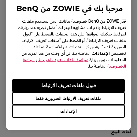
مرحباً بك في ZOWIE من BenQ
قدّر ZOWIE من BenQ خصوصية بياناتك. نحن نستخدم ملفات
تعريف الارتباط وتقنيات مشابهة لنوفر لك أفضل تجربة عند زيارتك
هل كانت هذه المعلومات مفيدة؟
لموقعنا. يمكنك الموافقة على هذه الملفات بالضغط على "قبول
نعم
لا
ملفات تعريف الارتباط"، أو الضغط على "ملفات تعريف الارتباط
الضرورية فقط" لرفض كل التقنيات غير الأساسية. يمكنك
الإعدادات
تخصيص
الخاصة بك في أي وقت من هنا. لمزيد من
المعلومات، يرجى زيارة
سياسة ملفات تعريف الارتباط
و
سياسة
الخصوصية
الخاصة بنا.
قبول ملفات تعريف الارتباط
مواقع التواصل الاجتماعي
ملفات تعريف الارتباط الضرورية فقط
الإعدادات
نقاط البيع