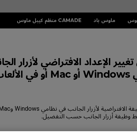
وس
ماوس باد
CAMADE منظم كيبل ماوس
سلسلة S
ملحق
دريع
S1-C (M)
SKATEZ
تش
S2-C (S)
ط وظيفة أزرار الجانب حسب التفضيل.