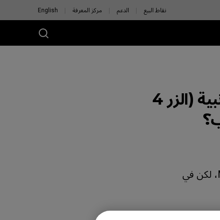
نقاط البيع
الدعم
مركز المعرفة
English
هل يمكنني تغيير الإعداد الافتراضي لأزرار الجانبية (الزر 4
لا يمكن تغيير الوظيفة الافتراضية لأزرار الجانب في نظامي Windows وMac، لكن في