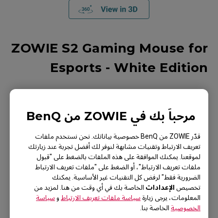
ZOWIE S2 Gaming Mouse for
Esports - White Edition
Symmetrical gaming mouse for esports
Shorter overall design
مرحباً بك في ZOWIE من BenQ
Driverless; plug and play
3360 sensor
قدّر ZOWIE من BenQ خصوصية بياناتك. نحن نستخدم ملفات
تعريف الارتباط وتقنيات مشابهة لنوفر لك أفضل تجربة عند زيارتك
لموقعنا. يمكنك الموافقة على هذه الملفات بالضغط على "قبول
ملفات تعريف الارتباط"، أو الضغط على "ملفات تعريف الارتباط
الضرورية فقط" لرفض كل التقنيات غير الأساسية. يمكنك
الإعدادات
تخصيص
الخاصة بك في أي وقت من هنا. لمزيد من
المعلومات، يرجى زيارة
سياسة ملفات تعريف الارتباط
و
سياسة
الخصوصية
الخاصة بنا.