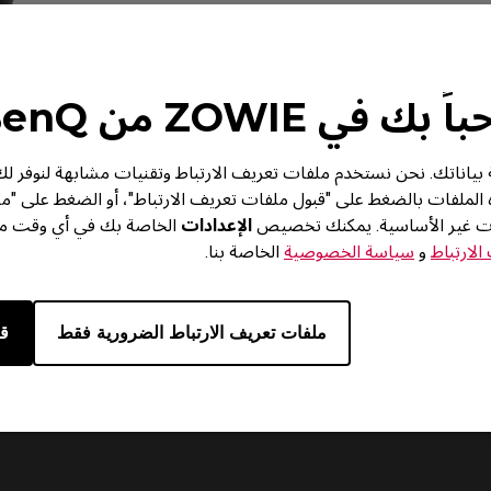
 بك في ZOWIE من BenQ
من BenQ خصوصية بياناتك. نحن نستخدم ملفات تعريف الارتباط وتقنيات مشابهة لنوف
ه الملفات بالضغط على "قبول ملفات تعريف الارتباط"، أو الضغط على "م
ات غير الأساسية. يمكنك تخصيص
الإعدادات
الخاصة بك في أي وقت من 
لارتباط
و
سياسة الخصوصية
الخاصة بنا.
ملفات تعريف الارتباط الضرورية فقط
قب
المقارنة
المواصفات
تنزي