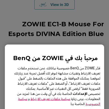
ZOWIE EC1-B Mouse For
Esports DIVINA Edition Blue
Non-symmetrical slope design gaming mouse for esports
Driverless; plug and play
مرحباً بك في ZOWIE من BenQ
3360 sensor
قدّر ZOWIE من BenQ خصوصية بياناتك. نحن نستخدم ملفات
تعريف الارتباط وتقنيات مشابهة لنوفر لك أفضل تجربة عند زيارتك
لموقعنا. يمكنك الموافقة على هذه الملفات بالضغط على "قبول
ملفات تعريف الارتباط"، أو الضغط على "ملفات تعريف الارتباط
الضرورية فقط" لرفض كل التقنيات غير الأساسية. يمكنك
الإعدادات
تخصيص
الخاصة بك في أي وقت من هنا. لمزيد من
المعلومات، يرجى زيارة
سياسة ملفات تعريف الارتباط
و
سياسة
الخصوصية
الخاصة بنا.