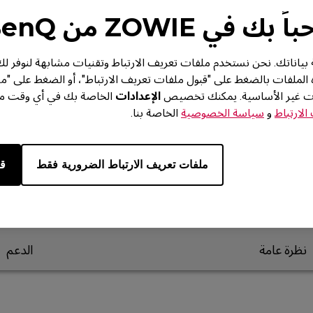
 بك في ZOWIE من BenQ
من BenQ خصوصية بياناتك. نحن نستخدم ملفات تعريف الارتباط وتقنيات مشابهة لنوف
ه الملفات بالضغط على "قبول ملفات تعريف الارتباط"، أو الضغط على "م
ات غير الأساسية. يمكنك تخصيص
الإعدادات
الخاصة بك في أي وقت من 
لارتباط
و
سياسة الخصوصية
الخاصة بنا.
ملفات تعريف الارتباط الضرورية فقط
قب
نظرة عامة
الدعم