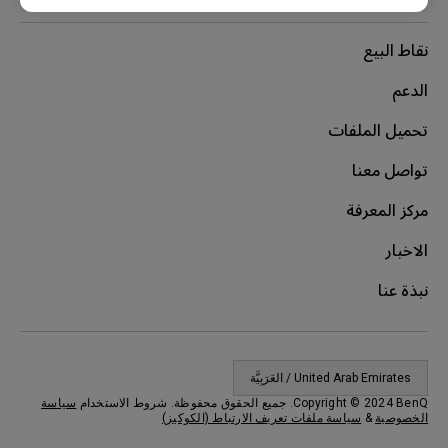
نقاط البيع
الدعم
تحميل الملفات
تواصل معنا
مركز المعرفة
الاخبار
نبذة عنا
United Arab Emirates / العَرَبِيَّة
Copyright © 2024 BenQ. جميع الحقوق محفوظة. شروط الاستخدام
سياسة
الخصوصية
&
سياسة ملفات تعريف الارتباط (الكوكيز)