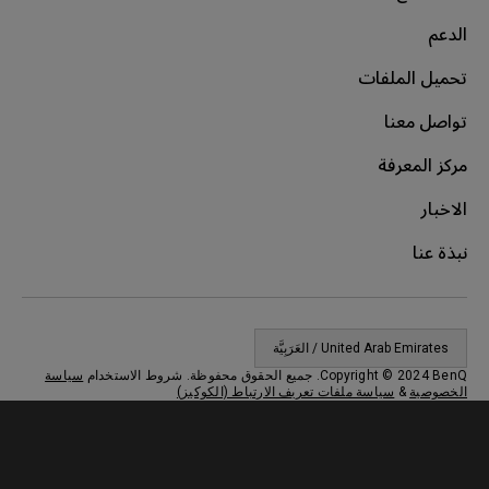
عم
يل الملفات
صل معنا
ز المعرفة
بار
 عنا
United Arab Emirate / العَرَبِيَّة
Copyright © . جميع الحقوق محفوظة. شروط الاستخدام
سياسة
وصية
&
سياسة ملفات تعريف الارتباط (الكوكيز)