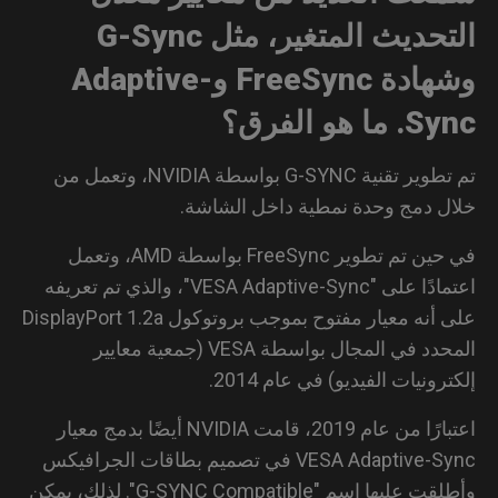
التحديث المتغير، مثل G-Sync
وشهادة FreeSync وAdaptive-
ما هو الفرق؟
تم تطوير تقنية G-SYNC بواسطة NVIDIA، وتعمل من
ل دمج وحدة نمطية داخل الشاشة.
في حين تم تطوير FreeSync بواسطة AMD، وتعمل
اعتمادًا على "VESA Adaptive-Sync"، والذي تم تعريفه
على أنه معيار مفتوح بموجب بروتوكول DisplayPort 1.2a
المحدد في المجال بواسطة VESA (جمعية معايير
رونيات الفيديو) في عام 2014.
اعتبارًا من عام 2019، قامت NVIDIA أيضًا بدمج معيار
VESA Adaptive-Sync في تصميم بطاقات الجرافيكس
وأطلقت عليها اسم "G-SYNC Compatible". لذلك، يمكن