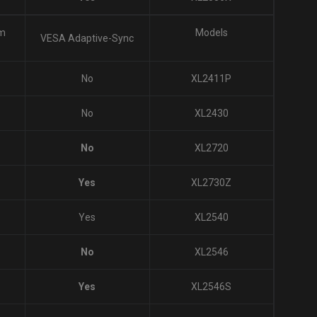
Premium
Models
VESA Adaptive-Sync
cated
No
XL2411P
No
XL2430
No
XL2720
Yes
XL2730Z
Yes
XL2540
No
XL2546
Yes
XL2546S