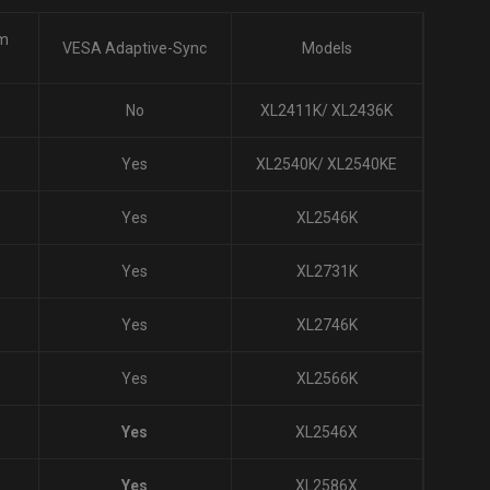
Premium
VESA Adaptive-Sync
Models
cated
No
XL2411K/ XL2436K
Yes
XL2540K/ XL2540KE
Yes
XL2546K
Yes
XL2731K
Yes
XL2746K
Yes
XL2566K
Yes
XL2546X
Yes
XL2586X