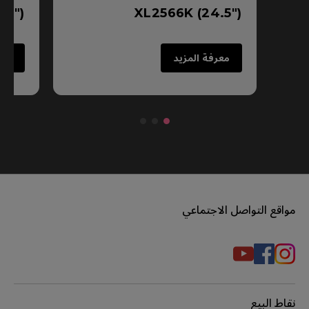
 (24.5")
XL2566K (24.5")
معرفة المزيد
معرفة الم
قع التواصل الاجتماعي
 البيع