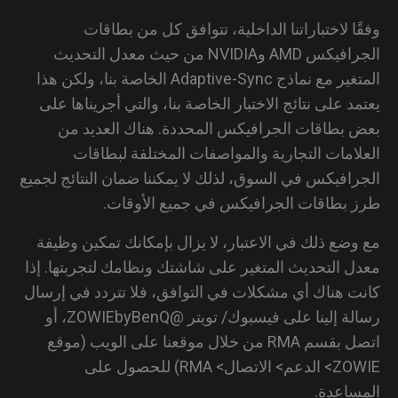
ًا لاختباراتنا الداخلية، تتوافق كل من بطاقات
الجرافيكس AMD وNVIDIA من حيث معدل التحديث
المتغير مع نماذج Adaptive-Sync الخاصة بنا، ولكن هذا
مد على نتائج الاختبار الخاصة بنا، والتي أجريناها على
 بطاقات الجرافيكس المحددة. هناك العديد من
لامات التجارية والمواصفات المختلفة لبطاقات
رافيكس في السوق، لذلك لا يمكننا ضمان النتائج لجميع
 بطاقات الجرافيكس في جميع الأوقات.
وضع ذلك في الاعتبار، لا يزال بإمكانك تمكين وظيفة
ل التحديث المتغير على شاشتك ونظامك لتجربتها. إذا
ت هناك أي مشكلات في التوافق، فلا تتردد في إرسال
رسالة إلينا على فيسبوك/ تويتر @ZOWIEbyBenQ، أو
اتصل بقسم RMA من خلال موقعنا على الويب (موقع
ZOWIE> الدعم> الاتصال> RMA) للحصول على
ساعدة.