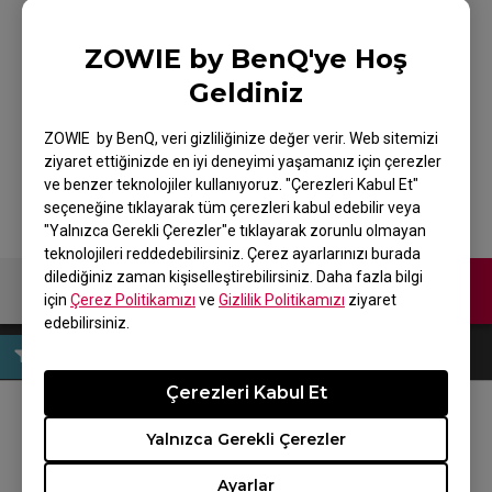
ZOWIE by BenQ'ye Hoş
ZOWIE ZA11 Espor
Geldiniz
Mouse Beyaz
ZOWIE by BenQ, veri gizliliğinize değer verir. Web sitemizi
ziyaret ettiğinizde en iyi deneyimi yaşamanız için çerezler
ve benzer teknolojiler kullanıyoruz. "Çerezleri Kabul Et"
seçeneğine tıklayarak tüm çerezleri kabul edebilir veya
"Yalnızca Gerekli Çerezler"e tıklayarak zorunlu olmayan
teknolojileri reddedebilirsiniz. Çerez ayarlarınızı burada
dilediğiniz zaman kişiselleştirebilirsiniz. Daha fazla bilgi
Bize Ulaşın
için
Çerez Politikamızı
ve
Gizlilik Politikamızı
ziyaret
edebilirsiniz.
Çerezleri Kabul Et
BİZİ TAKİP EDİN
Yalnızca Gerekli Çerezler
Ayarlar