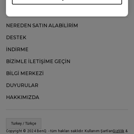
NEREDEN SATIN ALABİLİRİM
DESTEK
İNDİRME
BİZİMLE İLETİŞİME GEÇİN
BİLGİ MERKEZİ
DUYURULAR
HAKKIMIZDA
Turkey / Türkçe
Copyright © 2024 BenQ. - tüm hakları saklıdır. Kullanım Şartları
Gizlilik
&