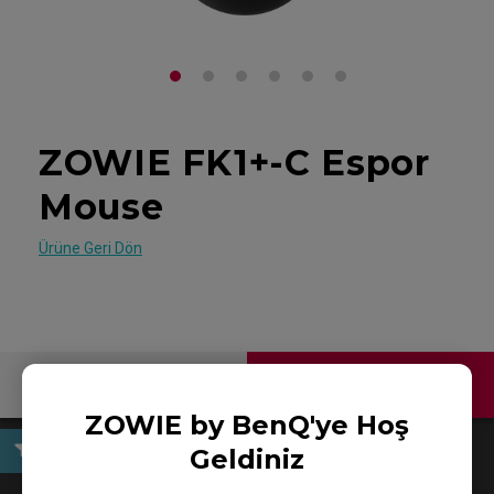
ZOWIE FK1+-C Espor
Mouse
Ürüne Geri Dön
Bize Ulaşın
ZOWIE by BenQ'ye Hoş
Geldiniz
Kullanıcı El Kitabı