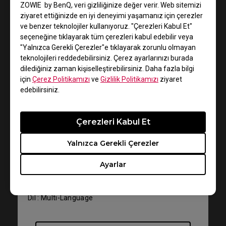
ZOWIE by BenQ, veri gizliliğinize değer verir. Web sitemizi
ziyaret ettiğinizde en iyi deneyimi yaşamanız için çerezler
ve benzer teknolojiler kullanıyoruz. "Çerezleri Kabul Et"
seçeneğine tıklayarak tüm çerezleri kabul edebilir veya
"Yalnızca Gerekli Çerezler"e tıklayarak zorunlu olmayan
teknolojileri reddedebilirsiniz. Çerez ayarlarınızı burada
dilediğiniz zaman kişiselleştirebilirsiniz. Daha fazla bilgi
için
Çerez Politikamızı
ve
Gizlilik Politikamızı
ziyaret
edebilirsiniz.
Destek - İndir - Kullanıcı El Kitabı
Çerezleri Kabul Et
FK1+-C
Yalnızca Gerekli Çerezler
Kullanım Kılavuzu
Ayarlar
Boyut : 1.82 MB
Tarih : 2021/08/19
Dil : Multi-Language