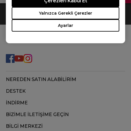
Çerezleri Kabul Et
0
Results
Default
Yalnızca Gerekli Çerezler
Ayarlar
BİZİ TAKİP EDİN
NEREDEN SATIN ALABİLİRİM
DESTEK
İNDİRME
BİZİMLE İLETİŞİME GEÇİN
BİLGİ MERKEZİ