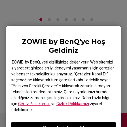
ZOWIE EC3-DW
ZOWIE by BenQ'ye Hoş
Geldiniz
Espor için 4K
Kablosuz Mouse -
ZOWIE by BenQ, veri gizliliğinize değer verir. Web sitemizi
ziyaret ettiğinizde en iyi deneyimi yaşamanız için çerezler
Glossy Edition
ve benzer teknolojiler kullanıyoruz. "Çerezleri Kabul Et"
seçeneğine tıklayarak tüm çerezleri kabul edebilir veya
"Yalnızca Gerekli Çerezler"e tıklayarak zorunlu olmayan
Ürüne Geri Dön
teknolojileri reddedebilirsiniz. Çerez ayarlarınızı burada
dilediğiniz zaman kişiselleştirebilirsiniz. Daha fazla bilgi
için
Çerez Politikamızı
ve
Gizlilik Politikamızı
ziyaret
edebilirsiniz.
Bize Ulaşın
Video