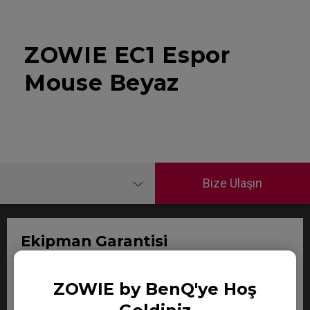
ZOWIE EC1 Espor
Mouse Beyaz
Bize Ulaşın
Ekipman Garantisi
Garanti süresi:
ZOWIE by BenQ'ye Hoş
Zowie Mouse: Satın alma tarihinden itibaren 12 ay