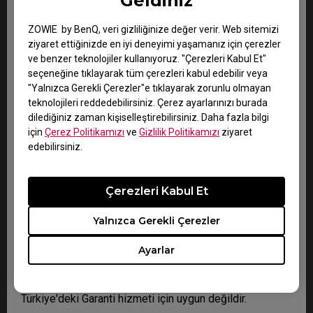
Geldiniz
Diğer tüm Zowie aksesuarları: Satın alma tarihinden
itibaren 3 ay
ZOWIE by BenQ, veri gizliliğinize değer verir. Web sitemizi
ziyaret ettiğinizde en iyi deneyimi yaşamanız için çerezler
ve benzer teknolojiler kullanıyoruz. "Çerezleri Kabul Et"
seçeneğine tıklayarak tüm çerezleri kabul edebilir veya
Aşağıdaki şartları sağlayan BenQ Zowie ürünü, bu
"Yalnızca Gerekli Çerezler"e tıklayarak zorunlu olmayan
Garanti Genel Hüküm ve Koşulları kapsamındadır.
teknolojileri reddedebilirsiniz. Çerez ayarlarınızı burada
dilediğiniz zaman kişiselleştirebilirsiniz. Daha fazla bilgi
için
Çerez Politikamızı
ve
Gizlilik Politikamızı
ziyaret
A. BenQ tarafından veya BenQ adına üretilen; ve
edebilirsiniz.
B. BenQ veya BenQ'ya ait tescilli ticari marka adı veya
logoyu taşıyan; ve
Çerezleri Kabul Et
C. BenQ'nun Yetkili Dağıtıcı veya Satıcısı tarafından
dağıtılan veya satılan; ve
Yalnızca Gerekli Çerezler
D. Seri numarası ile geçerli Satın Alma Kanıtı
Ayarlar
E. Çapraz bölge veya ülke garantisi uygulanmaz.
Örneğin, Almanya'dan satın alınan geçerli bir ürün,
Türkiye'deki Garanti hizmeti için uygun değildir.