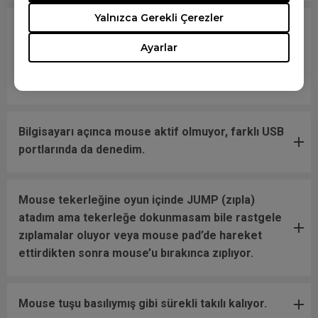
Yalnızca Gerekli Çerezler
Orta mouse tuşu (tekerlek) Windows'ta
çalışmıyor ancak tıklama normal ve gevşeklik
Ayarlar
yok. Bu sorun Windows'tan, donanımdan ya da
mouse tuşundan mı kaynaklanıyor?
Bilgisayarı açınca mouse aktif olmuyor, farklı USB
portlarında da denedim.
Mouse tekerleğine oyun içinde JUMP (zıpla)
atadım ama tekerleğe dokunmasam bile rastgele
zıplamalar oluyor veya mouse pad’de hareket
ettirdikten sonra mouse’u bırakınca zıplıyor.
Mouse tuşu basılıymış gibi sürekli takılı kalıyor.