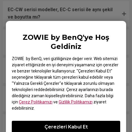
EC-CW serisi modeller, EC-C serisi ile aynı şekil
ve boyutta mı?
ZOWIE by BenQ'ye Hoş
EC-CW ayaklarının malzemesi kablolu modellerde
Geldiniz
kullanılanla aynı mı?
ZOWIE by BenQ, veri gizliliğinize değer verir. Web sitemizi
ziyaret ettiğinizde en iyi deneyimi yaşamanız için çerezler
Tek bir USB dongle veya geliştirilmiş alıcıyı aynı
ve benzer teknolojiler kullanıyoruz. "Çerezleri Kabul Et"
anda iki kablosuz mouse ile kullanabilir miyim?
seçeneğine tıklayarak tüm çerezleri kabul edebilir veya
"Yalnızca Gerekli Çerezler"e tıklayarak zorunlu olmayan
teknolojileri reddedebilirsiniz. Çerez ayarlarınızı burada
Mouse'un önündeki kırmızı işaret ne anlama
dilediğiniz zaman kişiselleştirebilirsiniz. Daha fazla bilgi
geliyor?
için
Çerez Politikamızı
ve
Gizlilik Politikamızı
ziyaret
edebilirsiniz.
Gelişmiş alıcının boyutları nelerdir?
Çerezleri Kabul Et