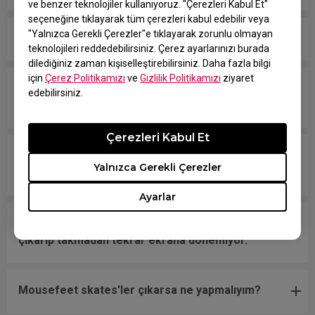
ve benzer teknolojiler kullanıyoruz. "Çerezleri Kabul Et"
seçeneğine tıklayarak tüm çerezleri kabul edebilir veya
"Yalnızca Gerekli Çerezler"e tıklayarak zorunlu olmayan
Mouse tuşu basılıymış gibi sürekli takılı kalıyor.
teknolojileri reddedebilirsiniz. Çerez ayarlarınızı burada
dilediğiniz zaman kişiselleştirebilirsiniz. Daha fazla bilgi
için
Çerez Politikamızı
ve
Gizlilik Politikamızı
ziyaret
Scroll gevşek ve fareyi hızlı hareket ettirince ses
edebilirsiniz.
çıkartıyor.
Çerezleri Kabul Et
Farem bilgisayar tarafından tanınmıyor.
Yalnızca Gerekli Çerezler
"Bilinmeyen USB-Device" mesajı görünüyor.
Ayarlar
İmleç ekranın kenarında takılı kalıyor ve USB fişini
çıkarıp takmadan tekrar ekrana dönemiyor.
Mousefeet skates'ler çıkarsa ne yapmalıyım?