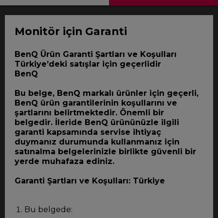
Monitör için Garanti
BenQ Ürün Garanti Şartları ve Koşulları
Türkiye’deki satışlar için geçerlidir
BenQ
Bu belge, BenQ markalı ürünler için geçerli,
BenQ ürün garantilerinin koşullarını ve
şartlarını belirtmektedir. Önemli bir
belgedir. İleride BenQ ürününüzle ilgili
garanti kapsamında servise ihtiyaç
duymanız durumunda kullanmanız için
satınalma belgelerinizle birlikte güvenli bir
yerde muhafaza ediniz.
Garanti Şartları ve Koşulları: Türkiye
Bu belgede: