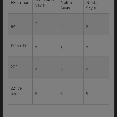
Ekran Tipi
Nokta
Nokta
Sayısı
Sayısı
Sayısı
2
15”
2
2
17” ve 19”
3
3
3
20”
4
4
4
22” ve
üzeri
5
5
5