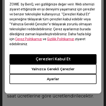
sonucunda meydana gelen herhangi bir
ZOWIE by BenQ, veri gizliliğinize değer verir. Web sitemizi
hasar için hiçbir sorumluluk
ziyaret ettiğinizde en iyi deneyimi yaşamanız için çerezler
üstlenmeyecektir.
ve benzer teknolojiler kullanıyoruz. "Çerezleri Kabul Et"
seçeneğine tıklayarak tüm çerezleri kabul edebilir veya
"Yalnızca Gerekli Çerezler"e tıklayarak zorunlu olmayan
Müşteri Ücretleri
teknolojileri reddedebilirsiniz. Çerez ayarlarınızı burada
Garanti Şartlarının ve Koşullarının madde
dilediğiniz zaman kişiselleştirebilirsiniz. Daha fazla bilgi
2’sine tabi olarak, bu garanti kapsamında
için
Çerez Politikamızı
ve
Gizlilik Politikamızı
ziyaret
edebilirsiniz.
bir talepte bulunulması ve YSS’nin Ürünle
ilgili sorunun bu garanti tarafından
kapsanmadığını saptaması halinde,
Çerezleri Kabul Et
sorunun giderilmesine ilişkin masraflardan
Yalnızca Gerekli Çerezler
siz sorumlu olacaksınız. Bulunduğunuz
yere yapılacak ziyaretler, teknisyenin ilgili
Ayarlar
sorunun bu garanti tarafından
kapsanmadığını saptarsa, YSS’nin geçerli
saat ücretlerine göre ücretlendirilecektir.