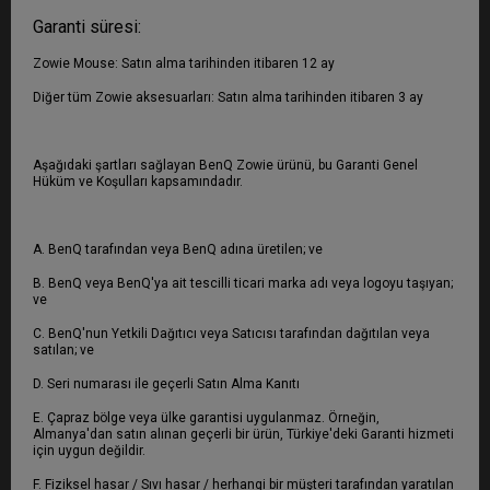
Garanti süresi:
Zowie Mouse: Satın alma tarihinden itibaren 12 ay
Diğer tüm Zowie aksesuarları: Satın alma tarihinden itibaren 3 ay
Aşağıdaki şartları sağlayan BenQ Zowie ürünü, bu Garanti Genel
Hüküm ve Koşulları kapsamındadır.
A. BenQ tarafından veya BenQ adına üretilen; ve
B. BenQ veya BenQ'ya ait tescilli ticari marka adı veya logoyu taşıyan;
ve
C. BenQ'nun Yetkili Dağıtıcı veya Satıcısı tarafından dağıtılan veya
satılan; ve
D. Seri numarası ile geçerli Satın Alma Kanıtı
E. Çapraz bölge veya ülke garantisi uygulanmaz. Örneğin,
Almanya'dan satın alınan geçerli bir ürün, Türkiye'deki Garanti hizmeti
için uygun değildir.
F. Fiziksel hasar / Sıvı hasar / herhangi bir müşteri tarafından yaratılan