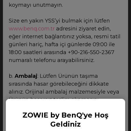
koymayı unutmayın.
Size en yakın YSS’yi bulmak için lütfen
www.benq.com.tr
adresini ziyaret edin,
eğer internet bağlantınız yoksa, resmi tatil
günleri hariç, hafta içi günlerde 09:00 ile
18:00 saatleri arasında +90-216-550-2367
numaralı telefonu arayabilirsiniz.
b.
Ambalaj
: Lütfen Ürünün taşıma
sırasında hasar görebileceğini dikkate
alınız. Orijinal ambalaj malzemesiyle veya
Ürünün hasarsız teslim alınmasını
sağlayacak malzemelerle ambalajlayınız.
ZOWIE by BenQ'ye Hoş
Satınalma belgenizin kopyasını koymayı
Geldiniz
unutmayın. BenQ, taşıma sırasında veya