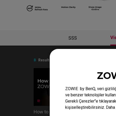
Vi
SSS
8
Results
ZOW
ZOWIE by BenQ, veri gizliliğ
ve benzer teknolojiler kulla
Gerekli Çerezler"e tıklayara
kişiselleştirebilirsiniz. Daha 
How to clean ZOWIE monitor
Do you