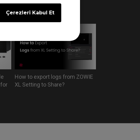
 on
ZOWIE monitor
Çerezleri Kabul Et
le
How to export logs from ZOWIE
for
XL Setting to Share?