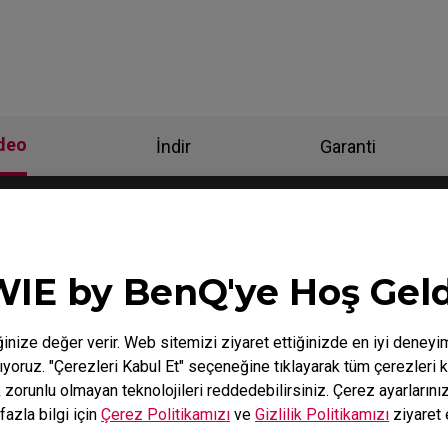
deo
İndir
Garanti
IE by BenQ'ye Hoş Geld
inize değer verir. Web sitemizi ziyaret ettiğinizde en iyi deneyi
nıyoruz. "Çerezleri Kabul Et" seçeneğine tıklayarak tüm çerezleri k
k zorunlu olmayan teknolojileri reddedebilirsiniz. Çerez ayarların
fazla bilgi için
Çerez Politikamızı
ve
Gizlilik Politikamızı
ziyaret 
 need to install the
How to get CSGO 4:3 resolu