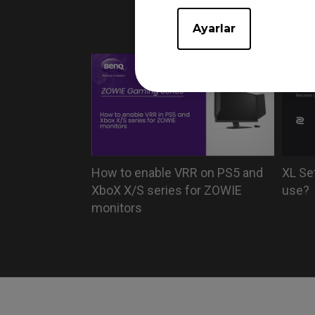
monito
Ayarlar
How to enable VRR on PS5 and
XL Se
XboX X/S series for ZOWIE
use?
monitors