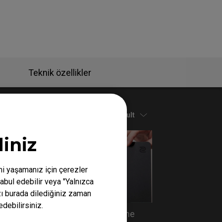
Teknik özellikler
Default
iniz
mi yaşamanız için çerezler
abul edebilir veya "Yalnızca
ızı burada dilediğiniz zaman
edebilirsiniz.
tion
How to install Shields on the