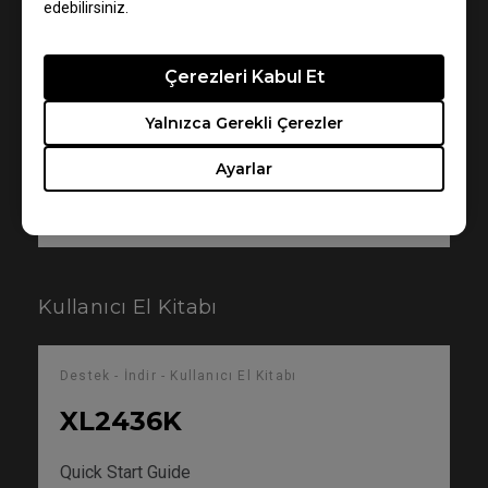
edebilirsiniz.
Sürüm : V001
Boyut : 9.61 KB
Çerezleri Kabul Et
Tarih : 2022/01/03
OS : Windows
Yalnızca Gerekli Çerezler
OS Version : Windows 11
Ayarlar
İndir
Kullanıcı El Kitabı
Destek - İndir - Kullanıcı El Kitabı
XL2436K
Quick Start Guide