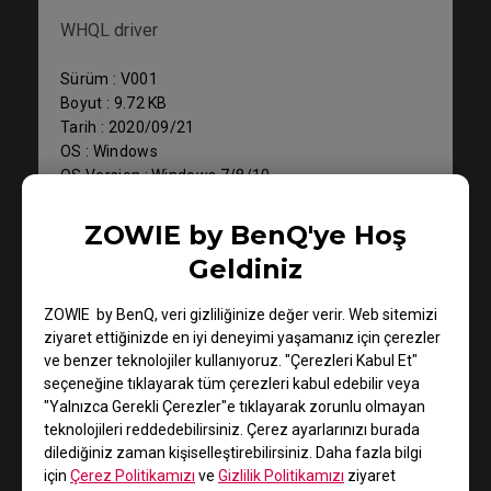
WHQL driver
Sürüm : V001
Boyut : 9.72 KB
Tarih : 2020/09/21
OS : Windows
OS Version : Windows 7/8/10
ZOWIE by BenQ'ye Hoş
İndir
Geldiniz
ZOWIE by BenQ, veri gizliliğinize değer verir. Web sitemizi
ziyaret ettiğinizde en iyi deneyimi yaşamanız için çerezler
ve benzer teknolojiler kullanıyoruz. "Çerezleri Kabul Et"
Destek - İndir - Sürücü
seçeneğine tıklayarak tüm çerezleri kabul edebilir veya
"Yalnızca Gerekli Çerezler"e tıklayarak zorunlu olmayan
XL2436K
teknolojileri reddedebilirsiniz. Çerez ayarlarınızı burada
dilediğiniz zaman kişiselleştirebilirsiniz. Daha fazla bilgi
WHQL driver
için
Çerez Politikamızı
ve
Gizlilik Politikamızı
ziyaret