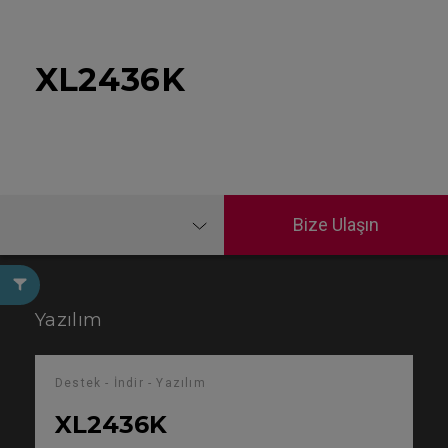
XL2436K
Bize Ulaşın
Yazılım
Destek - İndir - Yazılım
XL2436K