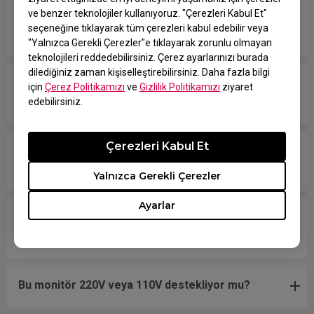
ve benzer teknolojiler kullanıyoruz. "Çerezleri Kabul Et"
Tüm ZOWIE monitörler mi yoksa sadece belirli
seçeneğine tıklayarak tüm çerezleri kabul edebilir veya
modeller mi cıvasız?
"Yalnızca Gerekli Çerezler"e tıklayarak zorunlu olmayan
teknolojileri reddedebilirsiniz. Çerez ayarlarınızı burada
dilediğiniz zaman kişiselleştirebilirsiniz. Daha fazla bilgi
Hangi modeller PS5 ve Xbox Series X/S için
için
Çerez Politikamızı
ve
Gizlilik Politikamızı
ziyaret
Değişken Yenileme Hızı (VRR) ile uyumludur?
edebilirsiniz.
Çerezleri Kabul Et
Monitörüm NVIDIA G-Sync Compatible destekliyor
mu?
Yalnızca Gerekli Çerezler
Ayarlar
Bu monitörde hangi VESA montajını
kullanmalıyım?
Bu monitör 220V veya 110V destekliyor mu?