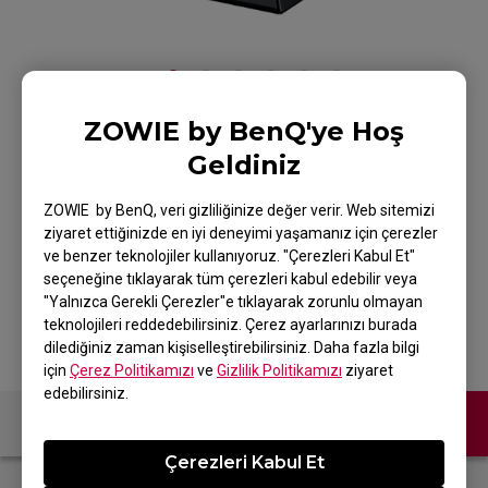
ZOWIE by BenQ'ye Hoş
ZOWIE CAMADE II
Geldiniz
Espor Cable
ZOWIE by BenQ, veri gizliliğinize değer verir. Web sitemizi
ziyaret ettiğinizde en iyi deneyimi yaşamanız için çerezler
Management Device
ve benzer teknolojiler kullanıyoruz. "Çerezleri Kabul Et"
seçeneğine tıklayarak tüm çerezleri kabul edebilir veya
Ürüne Geri Dön
"Yalnızca Gerekli Çerezler"e tıklayarak zorunlu olmayan
teknolojileri reddedebilirsiniz. Çerez ayarlarınızı burada
dilediğiniz zaman kişiselleştirebilirsiniz. Daha fazla bilgi
için
Çerez Politikamızı
ve
Gizlilik Politikamızı
ziyaret
edebilirsiniz.
Bize Ulaşın
Çerezleri Kabul Et