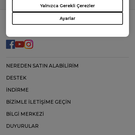
Yalnızca Gerekli Çerezler
Ayarlar
BİZİ TAKİP EDİN
NEREDEN SATIN ALABİLİRİM
DESTEK
İNDİRME
BİZİMLE İLETİŞİME GEÇİN
BİLGİ MERKEZİ
DUYURULAR