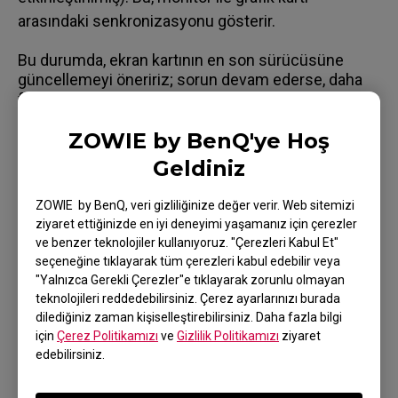
arasındaki senkronizasyonu gösterir.
Bu durumda, ekran kartının en son sürücüsüne
güncellemeyi öneririz; sorun devam ederse, daha
fazla yardım için lütfen ZOWIE Twitter ve FB
(#ZOWIEbyBenQ) ile iletişime geçin.
ZOWIE by BenQ'ye Hoş
Geldiniz
ZOWIE by BenQ, veri gizliliğinize değer verir. Web sitemizi
Uygulanabilir modeller
ziyaret ettiğinizde en iyi deneyimi yaşamanız için çerezler
ve benzer teknolojiler kullanıyoruz. "Çerezleri Kabul Et"
XL2540K (24.5"), XL2540KE, XL2546K (24.5")
seçeneğine tıklayarak tüm çerezleri kabul edebilir veya
"Yalnızca Gerekli Çerezler"e tıklayarak zorunlu olmayan
teknolojileri reddedebilirsiniz. Çerez ayarlarınızı burada
dilediğiniz zaman kişiselleştirebilirsiniz. Daha fazla bilgi
için
Çerez Politikamızı
ve
Gizlilik Politikamızı
ziyaret
edebilirsiniz.
Bu yardımcı oldu mu?
Evet
Hayır