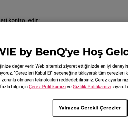
eri kontrol edin:
çın ve kalmasını istediğiniz giriş kaynağına geçiş y
 'Menü'ye gidin, 'Kaydet' >> 'Ayarları Kaydet' >> 'E
IE by BenQ'ye Hoş Geld
tıp açarak giriş kaynağının korunup korunmadığına b
inize değer verir. Web sitemizi ziyaret ettiğinizde en iyi deneyi
nıyoruz. "Çerezleri Kabul Et" seçeneğine tıklayarak tüm çerezleri k
k zorunlu olmayan teknolojileri reddedebilirsiniz. Çerez ayarların
lir modeller
fazla bilgi için
Çerez Politikamızı
ve
Gizlilik Politikamızı
ziyaret 
2436K, XL2540K (24.5"), XL2540KE, XL2546K (24.5"), XL
XL2586X (24.1"), XL2731K (27"), XL2746K (27")
Yalnızca Gerekli Çerezler