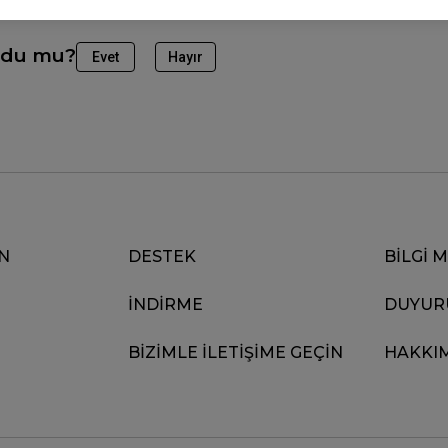
ldu mu?
Evet
Hayır
N
DESTEK
BİLGİ 
İNDİRME
DUYUR
BİZİMLE İLETİŞİME GEÇİN
HAKKI