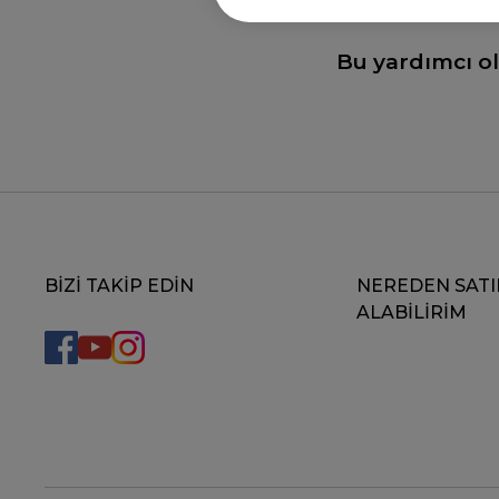
Bu yardımcı o
BİZİ TAKİP EDİN
NEREDEN SATI
ALABİLİRİM