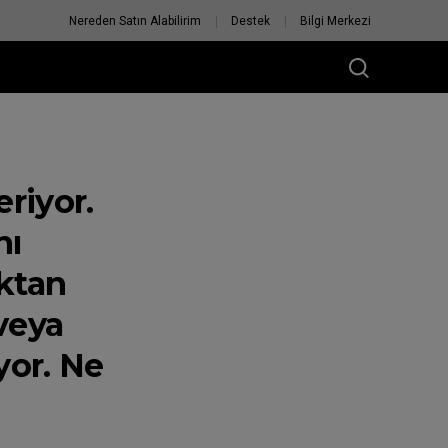
Nereden Satın Alabilirim
Destek
Bilgi Merkezi
riyor.
nı
ıktan
veya
yor. Ne