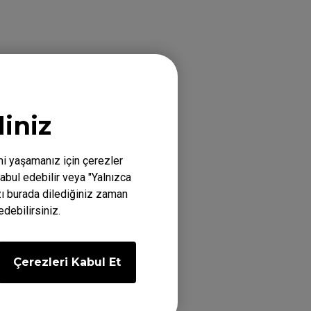
apın.
vet'i seçin.
iniz
akın.
mi yaşamanız için çerezler
abul edebilir veya "Yalnızca
ızı burada dilediğiniz zaman
edebilirsiniz.
2546X (24.5"),
Çerezleri Kabul Et