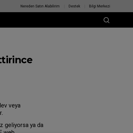
Nereden Satın Alabilirim
Destek
Bilgi Merkezi
ttirince
lev veya
r.
z geliyorsa ya da
IE web