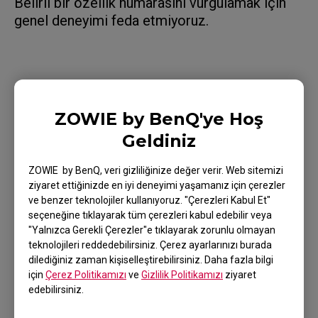
Belirli bir özellik numarasını vurgulamak için
genel deneyimi feda etmiyoruz.
Uygulanabilir modeller
ZOWIE by BenQ'ye Hoş
XL2411K (24"), XL2411P (24"), XL2540 (24.5"),
Geldiniz
XL2540K (24.5"), XL2546 (24.5"), XL2546K (24.5"),
XL2546S (24.5"), XL2546X (24.5"), XL2566K
ZOWIE by BenQ, veri gizliliğinize değer verir. Web sitemizi
ziyaret ettiğinizde en iyi deneyimi yaşamanız için çerezler
(24.5"), XL2731 (27"), XL2731K (27"), XL2740 (27"),
ve benzer teknolojiler kullanıyoruz. "Çerezleri Kabul Et"
XL2746K (27"), XL2746S (27")
seçeneğine tıklayarak tüm çerezleri kabul edebilir veya
"Yalnızca Gerekli Çerezler"e tıklayarak zorunlu olmayan
teknolojileri reddedebilirsiniz. Çerez ayarlarınızı burada
dilediğiniz zaman kişiselleştirebilirsiniz. Daha fazla bilgi
için
Çerez Politikamızı
ve
Gizlilik Politikamızı
ziyaret
edebilirsiniz.
Bu yardımcı oldu mu?