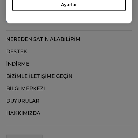
Ayarlar
NEREDEN SATIN ALABİLİRİM
DESTEK
İNDİRME
BİZİMLE İLETİŞİME GEÇİN
BİLGİ MERKEZİ
DUYURULAR
HAKKIMIZDA