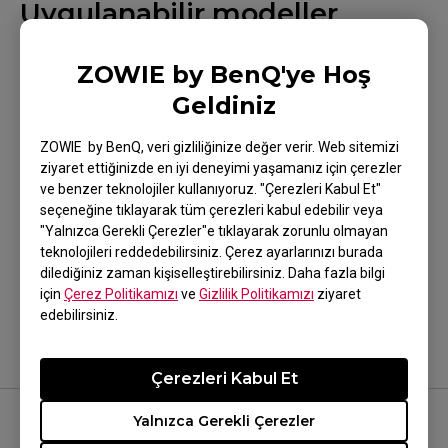
Uygulanabilir modeller
EC1-CW (L), EC1-DW, EC2-CW (M), EC2-DW, EC3-
ZOWIE by BenQ'ye Hoş
CW (S), EC3-DW, FK2-DW, S2-DW, U2, U2-DW (M),
Geldiniz
ZA13-DW
ZOWIE by BenQ, veri gizliliğinize değer verir. Web sitemizi
ziyaret ettiğinizde en iyi deneyimi yaşamanız için çerezler
ve benzer teknolojiler kullanıyoruz. "Çerezleri Kabul Et"
seçeneğine tıklayarak tüm çerezleri kabul edebilir veya
"Yalnızca Gerekli Çerezler"e tıklayarak zorunlu olmayan
Bu yardımcı oldu mu?
teknolojileri reddedebilirsiniz. Çerez ayarlarınızı burada
dilediğiniz zaman kişiselleştirebilirsiniz. Daha fazla bilgi
Evet
Hayır
için
Çerez Politikamızı
ve
Gizlilik Politikamızı
ziyaret
edebilirsiniz.
Çerezleri Kabul Et
Yalnızca Gerekli Çerezler
BİZİ TAKİP EDİN