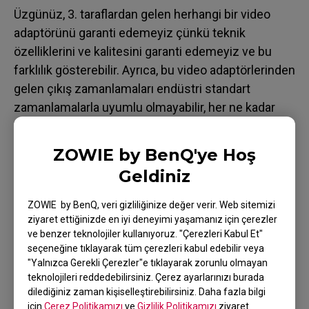
Üzgünüz, 3. taraflardan gelen herhangi bir video
adaptörünü garanti edemeyiz çünkü teknik
özelliklerini ve kalitesini garanti edemeyiz ve bu
farklılık gösterebilir. Ayrıca, bu video adaptörlerinden
gelen çıkış zamanlamaları endüstri standart
zamanlamalarla uyumlu olmayabilir, her ne kadar
çalışabilir olsa da monitör sürekli bir garanti mesajı
gösterebilir (Örneğin: Hatalı kablo. Lütfen
ZOWIE by BenQ'ye Hoş
monitörünüzle birlikte gelen DVI çift bağlantı
Geldiniz
kablosunu kullanın).
ZOWIE by BenQ, veri gizliliğinize değer verir. Web sitemizi
ziyaret ettiğinizde en iyi deneyimi yaşamanız için çerezler
ve benzer teknolojiler kullanıyoruz. "Çerezleri Kabul Et"
seçeneğine tıklayarak tüm çerezleri kabul edebilir veya
Uygulanabilir modeller
"Yalnızca Gerekli Çerezler"e tıklayarak zorunlu olmayan
teknolojileri reddedebilirsiniz. Çerez ayarlarınızı burada
XL2411P (24"), XL2430 (24"), XL2720 (27")
dilediğiniz zaman kişiselleştirebilirsiniz. Daha fazla bilgi
için
Çerez Politikamızı
ve
Gizlilik Politikamızı
ziyaret