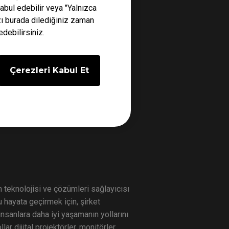
abul edebilir veya "Yalnızca
p rekabetçi oyunlar alanında dünya
ızı burada dilediğiniz zaman
ya unvanları aldı ve korudu ve de
edebilirsiniz.
Çerezleri Kabul Et
 en iyi rekabetçi oyun donanımı
msil etmesi için gerçek rekabetçi
teknolojisi ve çözümleri sağlayıcısı
 hayata geçirmek için, şirket
nsanlara daha iyi yaşamanın yollarını
r dijital projektörler, monitörler,