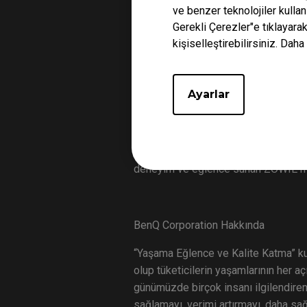
ve benzer teknolojiler kulla
Latince bir ifade olan ve “Kazanmak
Gerekli Çerezler"e tıklayara
liderleri arasında yer almaktadır. Kur
kişiselleştirebilirsiniz. Daha 
bugün bile ayakta olan birkaç dünya 
Ayarlar
ZOWIE Hakkında
2008 yılının sonlarına doğru tanıtıl
geliştirmek içindir. 2015 yılından so
deneyim ve eğlence sunan ZOWIE mar
BenQ Corporation Hakkında
“Yaşama Eğlence ve Kalite Katma” ku
olup tüketicilerin yaşamlarının her 
günümüzde birçok insanı ilgilendiren
sağlamayı, verimi artırmayı, daha sağ