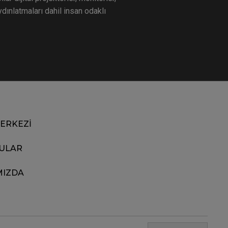
aydınlatmaları dahil insan odaklı
MERKEZİ
ULAR
MIZDA