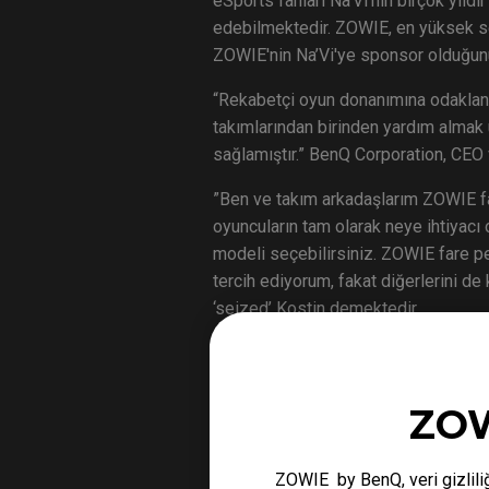
eSports fanları Na’Vi'nin birçok yıld
edebilmektedir. ZOWIE, en yüksek s
ZOWIE'nin Na’Vi'ye sponsor olduğun
“Rekabetçi oyun donanımına odaklana
takımlarından birinden yardım almak
sağlamıştır.” BenQ Corporation, CEO 
”Ben ve takım arkadaşlarım ZOWIE fare
oyuncuların tam olarak neye ihtiyacı 
modeli seçebilirsiniz. ZOWIE fare pe
tercih ediyorum, fakat diğerlerini de
‘seized’ Kostin demektedir.
Na’VI CS:GO, Leipzig, Almanya'da Dr
destekledikleri birkaç eSports ZOWIE
ZOW
Na’VI hakkında
ZOWIE by BenQ, veri gizliliğ