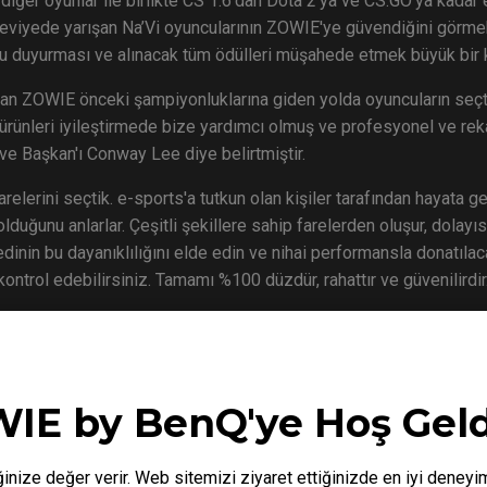
ır diğer oyunlar ile birlikte CS 1.6'dan Dota 2'ya ve CS:GO'ya kada
eviyede yarışan Na’Vi oyuncularının ZOWIE'ye güvendiğini görme
u duyurması ve alınacak tüm ödülleri müşahede etmek büyük bir 
n ZOWIE önceki şampiyonluklarına giden yolda oyuncuların seçtiğ
 ürünleri iyileştirmede bize yardımcı olmuş ve profesyonel ve r
ve Başkan'ı Conway Lee diye belirtmiştir.
lerini seçtik. e-sports'a tutkun olan kişiler tarafından hayata geç
olduğunu anlarlar. Çeşitli şekillere sahip farelerden oluşur, dolay
dinin bu dayanıklılığını elde edin ve nihai performansla donatıl
 kontrol edebilirsiniz. Tamamı %100 düzdür, rahattır ve güvenilird
eamHack ZOWIE Open'ın ilk kazananıdır. Bu kurum ile, fanlar Be
 standında kendileri ile görüşebilme olanağı yakalamıştır.
IE by BenQ'ye Hoş Geld
inize değer verir. Web sitemizi ziyaret ettiğinizde en iyi deneyi