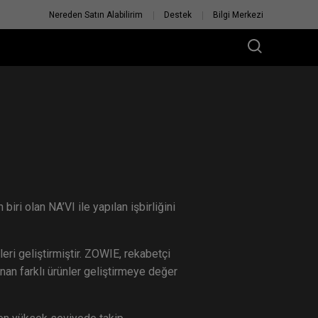
Nereden Satın Alabilirim
Destek
Bilgi Merkezi
ri olan NA’VI ile yapılan işbirliğini
E
eri geliştirmiştir. ZOWIE, rekabetçi
anan farklı ürünler geliştirmeye değer