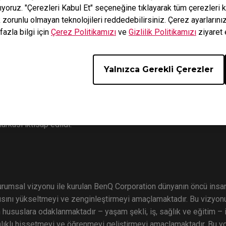
nıyoruz. "Çerezleri Kabul Et" seçeneğine tıklayarak tüm çerezleri k
 için doğdu” anlamına gelen Natus Vincere bir eSports Kulübü olu
k zorunlu olmayan teknolojileri reddedebilirsiniz. Çerez ayarların
ulduğu ilk beş yıl boyunca, Na’Vi takımları farklı disiplinlerde dün
fazla bilgi için
Çerez Politikamızı
ve
Gizlilik Politikamızı
ziyaret 
rekoruna sahip oldu. Organizasyon Aralık 2009'da kuruldu.
Yalnızca Gerekli Çerezler
an ZOWIE, eSports atletlerinin dövüşme performansını öven mevcut
nra BenQ Corp firması tarafından şirketin eSports ürün serisini te
kası iktisap edildi.
rumsal vizyonu ile kurulan BenQ Corporation dünyanın öncü insan 
açısını yükseltmeyi ve zenginleştirmeyi amaçlamaktadır. Bu vizyonu
 hususlara odaklanmaktadır – yaşam şekli, iş, sağlık ve eğitim – i
lıklı hissetmeyi ve öğrenmeyi geliştirmeyi amaçlamaktadır. Bu yolla