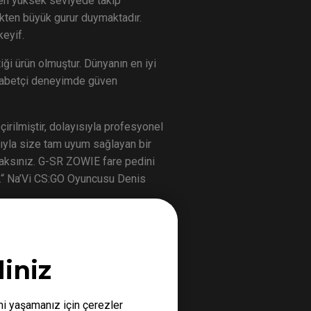
r en yüksek seviyede takip
kten büyük gurur duymaktadır.
keyif.
i ürün olmuştur. Dünyanın en iyi
ekabetçi deneyimde güven
irilmiştir, dolayısıyla profesyonel
ısıyla size tam uyum sağlayan bir
acaksınız. G-SR ZOWIE fare pedini
ir.“ Na’Vi CS:GO Oyuncusu Denis
nQ ZOWIE dünya çapında
iniz
mi yaşamanız için çerezler