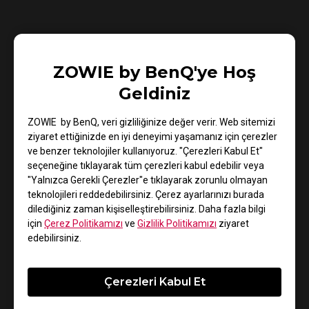
ZOWIE Hakkında
ZOWIE by BenQ'ye Hoş
2008 yılının sonlarına doğru tanıtılan ZOWIE, eSports
Geldiniz
atletlerinin dövüşme performansını öven mevcut en iyi
rekabetçi oyun donanımı geliştirmek içindir. 2015
ZOWIE by BenQ, veri gizliliğinize değer verir. Web sitemizi
ziyaret ettiğinizde en iyi deneyimi yaşamanız için çerezler
yılından sonra BenQ Corp firması tarafından şirketin
ve benzer teknolojiler kullanıyoruz. "Çerezleri Kabul Et"
eSports ürün serisini temsil etmesi için gerçek
seçeneğine tıklayarak tüm çerezleri kabul edebilir veya
rekabetçi deneyim ve eğlence sunan ZOWIE markası
"Yalnızca Gerekli Çerezler"e tıklayarak zorunlu olmayan
yaratıldı.
teknolojileri reddedebilirsiniz. Çerez ayarlarınızı burada
dilediğiniz zaman kişiselleştirebilirsiniz. Daha fazla bilgi
için
Çerez Politikamızı
ve
Gizlilik Politikamızı
ziyaret
edebilirsiniz.
BenQ Corporation Hakkında
Çerezleri Kabul Et
“Yaşama Eğlence ve Kalite Katma” kurumsal vizyonu ile