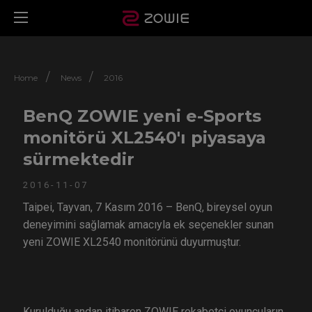
/
/
Home
News
2016
BenQ ZOWIE yeni e-Sports
monitörü XL2540'ı piyasaya
sürmektedir
2016-11-07
Taipei, Tayvan, 7 Kasım 2016 – BenQ, bireysel oyun
deneyimini sağlamak amacıyla ek seçenekler sunan
yeni ZOWIE XL2540 monitörünü duyurmuştur.
Kurulduğu andan itibaren ZOWIE rekabetçi oyuncuların