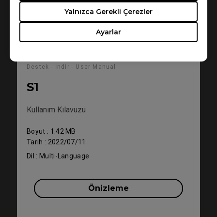
Yalnızca Gerekli Çerezler
Ayarlar
Destek - İndir - User Manual
S1
Kullanım Kılavuzu
Boyut : 1.42 MB
Tarih : 2022/07/11
Dil : Multi-Language
Önizleme