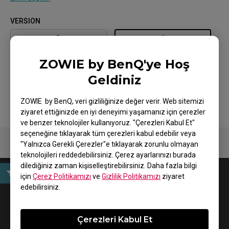
VERSION
B
C
ZOWIE by BenQ'ye Hoş
COATING / COLOR
Geldiniz
BLACK
ZOWIE by BenQ, veri gizliliğinize değer verir. Web sitemizi
ziyaret ettiğinizde en iyi deneyimi yaşamanız için çerezler
ve benzer teknolojiler kullanıyoruz. "Çerezleri Kabul Et"
seçeneğine tıklayarak tüm çerezleri kabul edebilir veya
"Yalnızca Gerekli Çerezler"e tıklayarak zorunlu olmayan
teknolojileri reddedebilirsiniz. Çerez ayarlarınızı burada
dilediğiniz zaman kişiselleştirebilirsiniz. Daha fazla bilgi
için
Çerez Politikamızı
ve
Gizlilik Politikamızı
ziyaret
edebilirsiniz.
User Manual
Çerezleri Kabul Et