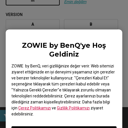
M
Emin değilim
VERSION
A
B
C
ZOWIE by BenQ'ye Hoş
Geldiniz
COATING / COLOR
BLACK
ZOWIE by BenQ, veri gizliliğinize değer verir. Web sitemizi
ziyaret ettiğinizde en iyi deneyimi yaşamanız için çerezler
ve benzer teknolojiler kullanıyoruz. "Çerezleri Kabul Et"
seçeneğine tıklayarak tüm çerezleri kabul edebilir veya
"Yalnızca Gerekli Çerezler"e tıklayarak zorunlu olmayan
teknolojileri reddedebilirsiniz. Çerez ayarlarınızı burada
dilediğiniz zaman kişiselleştirebilirsiniz. Daha fazla bilgi
için
Çerez Politikamızı
ve
Gizlilik Politikamızı
ziyaret
edebilirsiniz.
User Manual