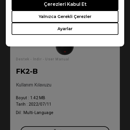
Çerezleri Kabul Et
Yalnızca Gerekli Çerezler
Ayarlar
Destek - İndir - User Manual
FK2-B
Kullanım Kılavuzu
Boyut : 1.42 MB
Tarih : 2022/07/11
Dil : Multi-Language