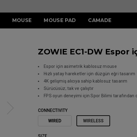
MOUSE
MOUSE PAD
CAMADE
I
SERISI
SE SERISI
XQ SERISI
ZA SERISI
AKSESUAR
S SERISI
U SERISI
ZOWIE EC1-DW Espor i
z
R-SE (L)
24.1 inç 360Hz
SHIELDING HOOD
losuz
Kablosuz
Kablosuz
Kablosuz
0Hz
27 inç 360Hz
S SWITCH
-DW Glossy
ZA13-DW
S2-DW (S) Glossy
U2 (M)
0Hz
-DW
S2-DW (S)
U2-DW (M)
Espor için asimetrik kablosuz mouse
Kablolu
Hızlı yatay hareketler için düzgün eğri tasarım
olu
ZA11-C (L)
Kablolu
4K gelişmiş alıcıya sahip kablosuz tasarım
-C (XL)
ZA12-C (M)
S1-C (M)
Sürücüsüz; tak ve çalıştır
C (L)
ZA13-C
UYGUN MOUSE
S2-C (S)
FPS oyun deneyimi için Spor Bilimi tarafından
SEÇİMİ
-C (M)
CONNECTIVITY
WIRED
WIRELESS
SIZE