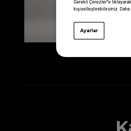
Gerekli Çerezler"e tıklayara
kişiselleştirebilirsiniz. Daha 
Ayarlar
Avuç içi doğal olarak mouse'un üst kıs
K