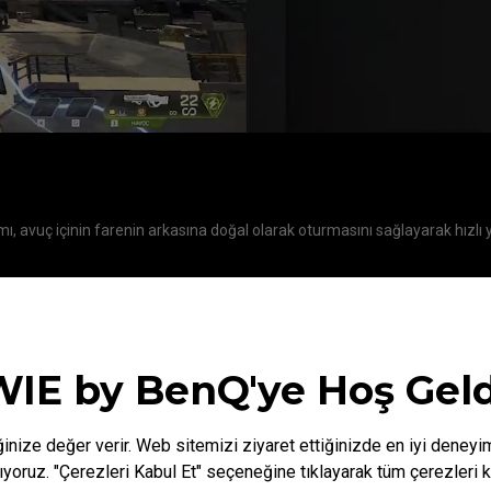
ı, avuç içinin farenin arkasına doğal olarak oturmasını sağlayarak hızlı 
IE by BenQ'ye Hoş Geld
inize değer verir. Web sitemizi ziyaret ettiğinizde en iyi deneyi
nıyoruz. "Çerezleri Kabul Et" seçeneğine tıklayarak tüm çerezleri k