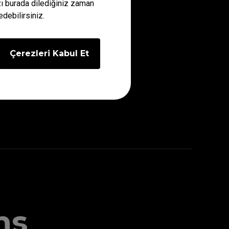
ızı burada dilediğiniz zaman
edebilirsiniz.
Çerezleri Kabul Et
Yatay Hareketin Hızı
ns