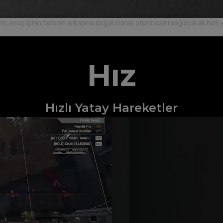
ı, avuç içinin farenin arkasına doğal olarak oturmasını sağlayarak hızlı 
Hız
Hızlı Yatay Hareketler