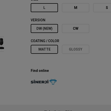
L
M
S
VERSION
DW (NEW)
CW
COATING / COLOR
MATTE
GLOSSY
Find online