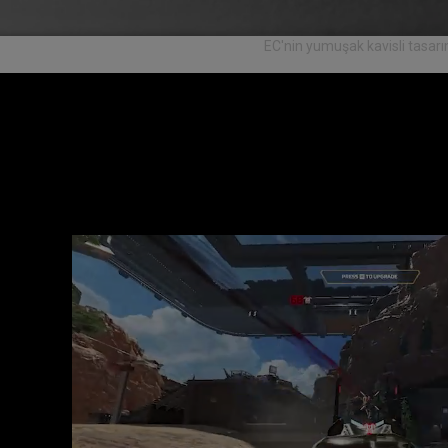
EC'nin yumuşak kavisli tasarım