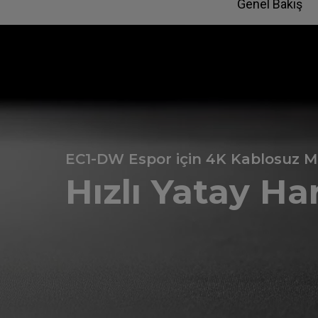
Genel Bakış
EC1-DW Espor için 4K Kablosuz 
Hızlı Yatay Ha