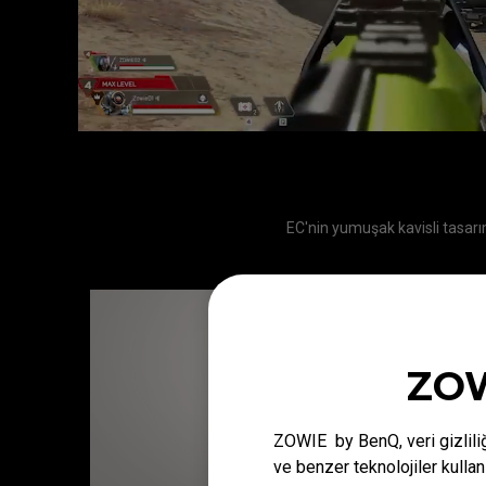
EC'nin yumuşak kavisli tasarım
ZOW
ZOWIE by BenQ, veri gizliliğ
ve benzer teknolojiler kulla