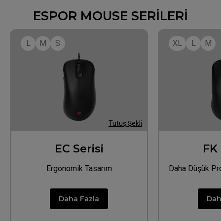
ESPOR MOUSE SERİLERİ
L
M
S
XL
L
M
Tutuş Şekli
EC Serisi
FK 
Ergonomik Tasarım
Daha Düşük Pro
İçin Daha Az D
Daha Fazla
Dah