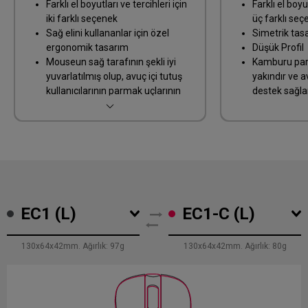
Farklı el boyutları ve tercihleri için
Farklı el boyut
iki farklı seçenek
üç farklı se
Sağ elini kullananlar için özel
Simetrik tas
ergonomik tasarım
Düşük Profil
Mouseun sağ tarafının şekli iyi
Kamburu par
yuvarlatılmış olup, avuç içi tutuş
yakındır ve 
kullanıcılarının parmak uçlarının
destek sağla
mouseu tutmasına/kapamasına
olanak tanır ve sorunsuz hareket
eder
EC1 (L)
EC1-C (L)
130x64x42mm. Ağırlık: 97g
130x64x42mm. Ağırlık: 80g