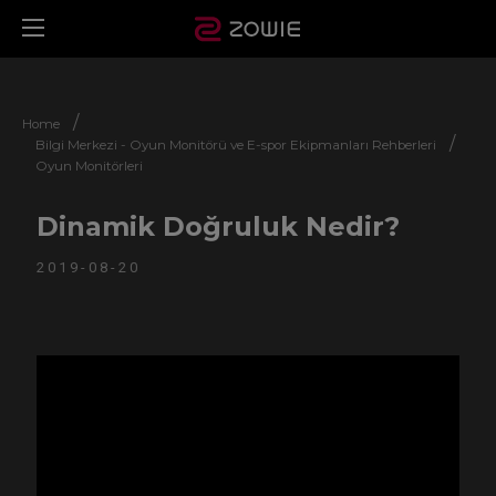
/
Home
/
Bilgi Merkezi - Oyun Monitörü ve E-spor Ekipmanları Rehberleri
Oyun Monitörleri
Dinamik Doğruluk Nedir?
2019-08-20