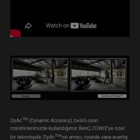
TM
DyAc
(Dynamic Accuracy), belirli oyun
monitörlerimizde kullandığımız BenQ ZOWIE'ye özel
TM
bir teknolojidir. DyAc
'nin amacı, oyunda sana avantaj