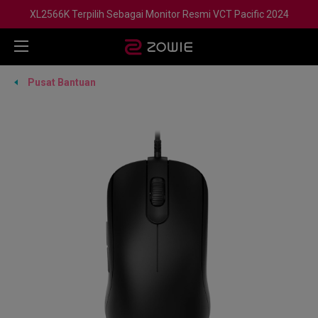
XL2566K Terpilih Sebagai Monitor Resmi VCT Pacific 2024
Pusat Bantuan