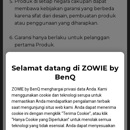
Produk di setiap negara cakupan dapat
membawa kebijakan garansi yang berbeda
karena sifat dari desain, pembuatan produk
atau penggunaan yang diharapkan.
Garansi hanya berlaku untuk pelanggan
pertama Produk.
Selama masa garansi seperti yang
ditunjukkan di bawah ini, BenQ akan, tidak
Selamat datang di ZOWIE by
memberikan biaya tambahan, mengganti
BenQ
bagian yang rusak atau produk dengan
bagian-bagian baru atau bagian berguna
ZOWIE by BenQ menghargai privasi data Anda. Kami
atau produk yang setara dengan bagian-
menggunakan cookie dan teknologi serupa untuk
memastikan Anda mendapatkan pengalaman terbaik
bagian baru atau produk yang bekerja
saat mengunjungi situs web kami. Anda dapat menerima
dengan baik.
cookie ini dengan mengklik “Terima Cookie”, atau klik
“Hanya Cookie yang Diperlukan” untuk menolak semua
Terkait kesalahan software yang dihasilkan
teknologi yang tidak esensial. Anda dapat menyesuaikan