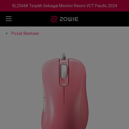
XL2566K Terpilih Sebagai Monitor Resmi VCT Pacific 2024
Pusat Bantuan