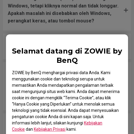
Windows, tetapi kliknya normal dan tidak longgar.
Apakah masalah ini disebabkan oleh Windows,
perangkat keras, atau tombol mouse?
Mouse tidak aktif saat komputer menyala, saya
sudah mencoba di port USB yang berbeda.
Selamat datang di ZOWIE by
BenQ
Saya telah mengikat roda gulir mouse ke
ZOWIE by BenQ menghargai privasi data Anda. Kami
LOMPAT dalam permainan, dan melompat secara
menggunakan cookie dan teknologi serupa untuk
acak bahkan tanpa menyentuh roda, atau ketika
memastikan Anda mendapatkan pengalaman terbaik
saat mengunjungi situs web kami. Anda dapat menerima
meletakkan mouse setelah pergerakan melintasi
cookie ini dengan mengklik “Terima Cookie”, atau klik
pad.
“Hanya Cookie yang Diperlukan” untuk menolak semua
teknologi yang tidak esensial. Anda dapat menyesuaikan
pengaturan cookie Anda di sini kapan saja. Untuk
Tombol mouse macet seolah-olah ditekan terus-
informasi lebih lanjut, silakan kunjungi
Kebijakan
menerus.
Cookie
dan
Kebijakan Privasi
kami.